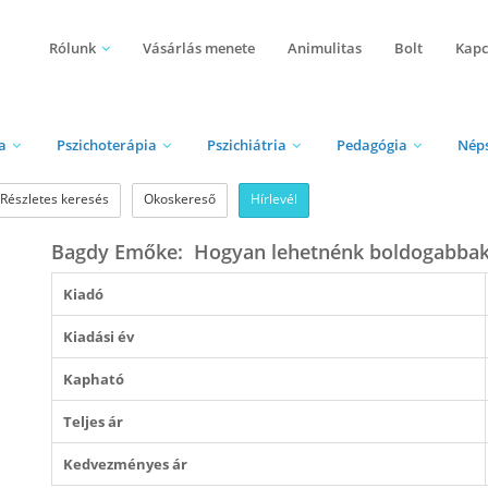
Rólunk
Vásárlás menete
Animulitas
Bolt
Kapc
a
Pszichoterápia
Pszichiátria
Pedagógia
Nép
Részletes keresés
Okoskereső
Hírlevél
Bagdy Emőke: Hogyan lehetnénk boldogabba
Kiadó
Kiadási év
Kapható
Teljes ár
Kedvezményes ár