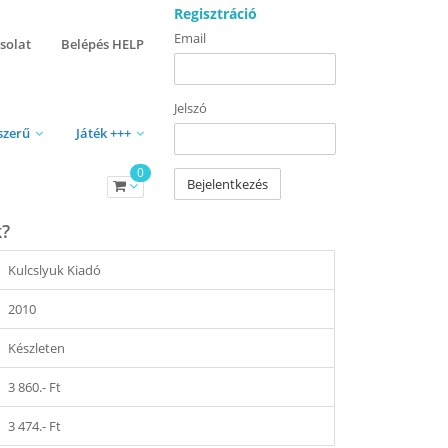
Regisztráció
Email
solat
Belépés HELP
Jelszó
szerű
Játék +++
0
Bejelentkezés
k?
Kulcslyuk Kiadó
2010
Készleten
3 860.- Ft
3 474.- Ft