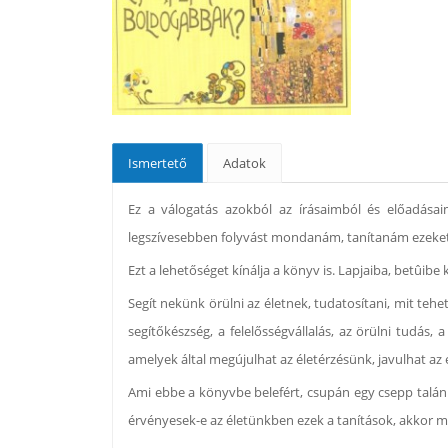
Ismertető
Adatok
Ez a válogatás azokból az írásaimból és előadása
legszívesebben folyvást mondanám, tanítanám ezeke
Ezt a lehetőséget kínálja a könyv is. Lapjaiba, betûibe
Segít nekünk örülni az életnek, tudatosítani, mit te
segítőkészség, a felelősségvállalás, az örülni tudás
amelyek által megújulhat az életérzésünk, javulhat az
Ami ebbe a könyvbe belefért, csupán egy csepp talán 
érvényesek-e az életünkben ezek a tanítások, akkor 