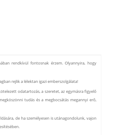
nában rendkívül fontosnak érzem. Olyannyira, hogy
gban rejlik a lélektan igazi emberszolgálata!
telezett odatartozás, a szeretet, az egymásra figyelő
a, a megköszönni tudás és a megbocsátás megannyi erő,
loldására, de ha személyesen is utánagondolunk, vajon
esítésében.