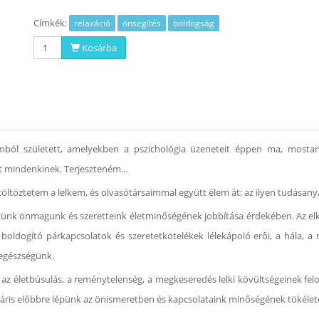
Címkék:
relaxáció
önsegítés
boldogság
Kosárba
imból született, amelyekben a pszichológia üzeneteit éppen ma, mosta
t mindenkinek. Terjeszteném…
 költöztetem a lelkem, és olvasótársaimmal együtt élem át: az ilyen tudásanya
hetünk önmagunk és szeretteink életminőségének jobbítása érdekében. Az elkö
, a boldogító párkapcsolatok és szeretetkötelékek lélekápoló erői, a hál
 egészségünk.
az életbúsulás, a reménytelenség, a megkeseredés lelki kövültségeinek fe
máris előbbre lépünk az önismeretben és kapcsolataink minőségének tökélet