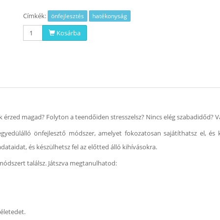
Címkék:
önfejlesztés
hatékonyság
Kosárba
ek érzed magad? Folyton a teendőiden stresszelsz? Nincs elég szabadidőd? 
yedülálló önfejlesztő módszer, amelyet fokozatosan sajátíthatsz el, és ke
ataidat, és készülhetsz fel az előtted álló kihívásokra.
 módszert találsz. Játszva megtanulhatod:
életedet.