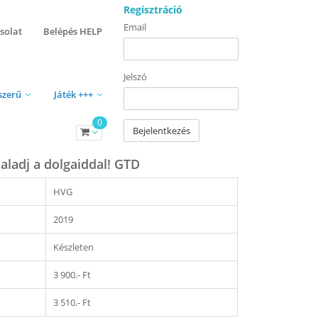
Regisztráció
Email
solat
Belépés HELP
Jelszó
szerű
Játék +++
0
Bejelentkezés
Haladj a dolgaiddal! GTD
HVG
2019
Készleten
3 900.- Ft
3 510.- Ft