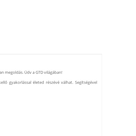
Van megoldás. Üdv a GTD világában!
llő gyakorlással életed részévé válhat. Segítségével