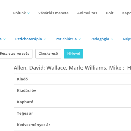
Rólunk
Vásárlás menete
Animulitas
Bolt
Kapc
a
Pszichoterápia
Pszichiátria
Pedagógia
Nép
Részletes keresés
Okoskereső
Hírlevél
Allen, David; Wallace, Mark; Williams, Mike : ​
Kiadó
Kiadási év
Kapható
Teljes ár
Kedvezményes ár