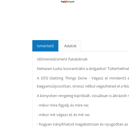
Ismertető
Adatok
Időmenedzsment fiataloknak
Nehezen tudsz koncentrálni a dolgaidra? Túlterheltn
A GTD (Getting Things Done - Végezz el mindent!) eg
kiegyensúlyozottan, stressz nélkül végezheted el a felad
A könyvben rengeteg kipróbált, vizuálisan is ábrázolt
- mikor mire figyelj, és mire ne;
- mikor mit végezz el, és mit ne;
- hogyan irányíthatod magabiztosan és nyugodtan az 