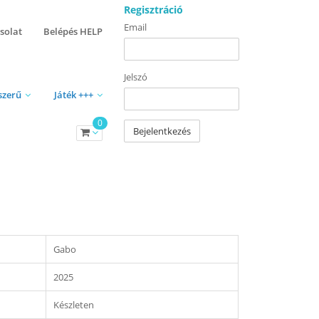
Regisztráció
Email
solat
Belépés HELP
Jelszó
szerű
Játék +++
0
Bejelentkezés
Gabo
2025
Készleten