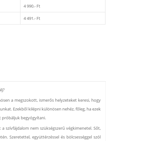
4 990.- Ft
4 491.- Ft
lj?
nösen a megszokott, ismerős helyzeteket keresi, hogy
nkat. Ezekből kilépni különösen nehéz, főleg, ha ezek
t próbáljuk begyógyítani.
e: a szívfájdalom nem szükségszerű végkimenetel. Sőt,
n. Szeretettel, együttérzéssel és bölcsességgel szól