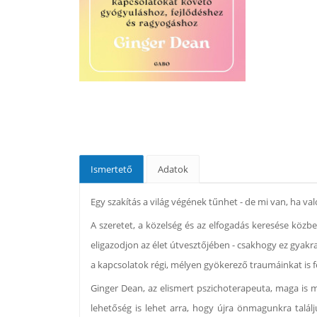
Ismertető
Adatok
Egy szakítás a világ végének tűnhet - de mi van, ha v
A szeretet, a közelség és az elfogadás keresése köz
eligazodjon az élet útvesztőjében - csakhogy ez gyak
a kapcsolatok régi, mélyen gyökerező traumáinkat is f
Ginger Dean, az elismert pszichoterapeuta, maga is m
lehetőség is lehet arra, hogy újra önmagunkra talál