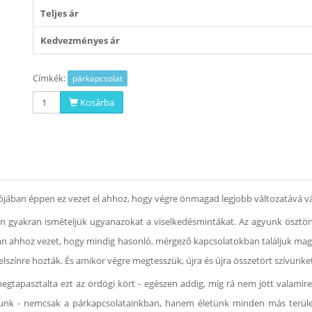
Teljes ár
Kedvezményes ár
Címkék:
párkapcsolat
Kosárba
alójában éppen ez vezet el ahhoz, hogy végre önmagad legjobb változatává vá
ben gyakran ismételjük ugyanazokat a viselkedésmintákat. Az agyunk ösztö
ran ahhoz vezet, hogy mindig hasonló, mérgező kapcsolatokban találjuk magu
elszínre hozták. És amikor végre megtesszük, újra és újra összetört szívünke
egtapasztalta ezt az ördögi kört - egészen addig, míg rá nem jött valamir
junk - nemcsak a párkapcsolatainkban, hanem életünk minden más területé