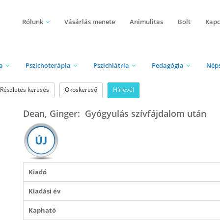
Rólunk
Vásárlás menete
Animulitas
Bolt
Kapc
a
Pszichoterápia
Pszichiátria
Pedagógia
Nép
Részletes keresés
Okoskereső
Hírlevél
Dean, Ginger: Gyógyulás szívfájdalom után
Kiadó
Kiadási év
Kapható