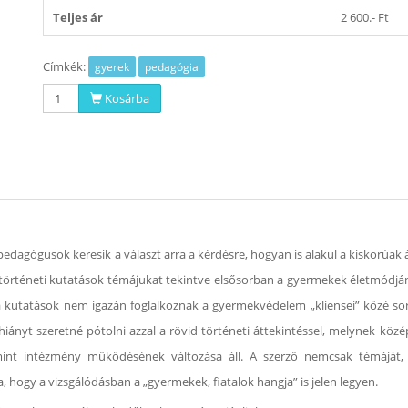
Teljes ár
2 600.- Ft
Címkék:
gyerek
pedagógia
Kosárba
dagógusok keresik a választ arra a kérdésre, hogyan is alakul a kiskorúak
örténeti kutatások témájukat tekintve elsősorban a gyermekek életmódjának
a kutatások nem igazán foglalkoznak a gyermekvédelem „kliensei” közé sor
hiányt szeretné pótolni azzal a rövid történeti áttekintéssel, melynek kö
et mint intézmény működésének változása áll. A szerző nemcsak témáját,
 hogy a vizsgálódásban a „gyermekek, fiatalok hangja” is jelen legyen.