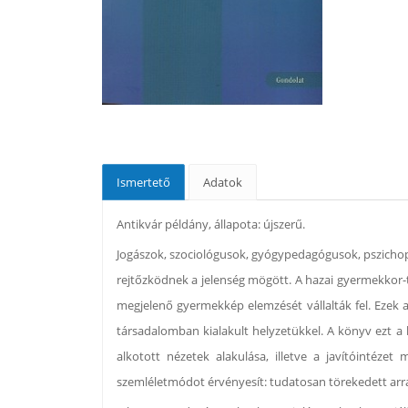
Ismertető
Adatok
Antikvár példány, állapota: újszerű.
Jogászok, szociológusok, gyógypedagógusok, pszichope
rejtőzködnek a jelenség mögött. A hazai gyermekkor-t
megjelenő gyermekkép elemzését vállalták fel. Ezek 
társadalomban kialakult helyzetükkel. A könyv ezt a 
alkotott nézetek alakulása, illetve a javítóintéz
szemléletmódot érvényesít: tudatosan törekedett arra,