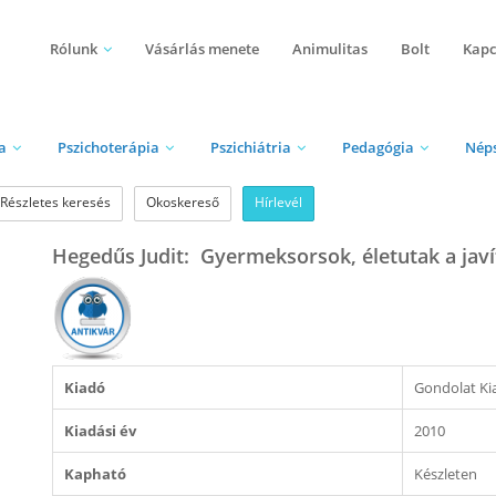
Rólunk
Vásárlás menete
Animulitas
Bolt
Kapc
a
Pszichoterápia
Pszichiátria
Pedagógia
Nép
Részletes keresés
Okoskereső
Hírlevél
Hegedűs Judit: Gyermeksorsok, életutak a javí
Kiadó
Gondolat Ki
Kiadási év
2010
Kapható
Készleten