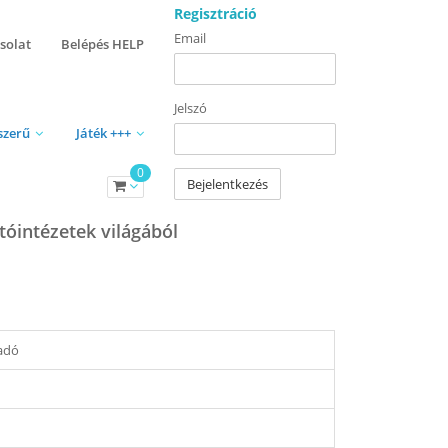
Regisztráció
Email
solat
Belépés HELP
Jelszó
szerű
Játék +++
0
Bejelentkezés
tóintézetek világából
adó