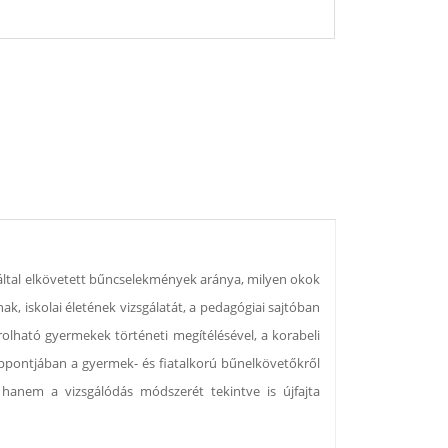
 által elkövetett bűncselekmények aránya, milyen okok
, iskolai életének vizsgálatát, a pedagógiai sajtóban
olható gyermekek történeti megítélésével, a korabeli
zéppontjában a gyermek- és fiatalkorú bűnelkövetőkről
 hanem a vizsgálódás módszerét tekintve is újfajta