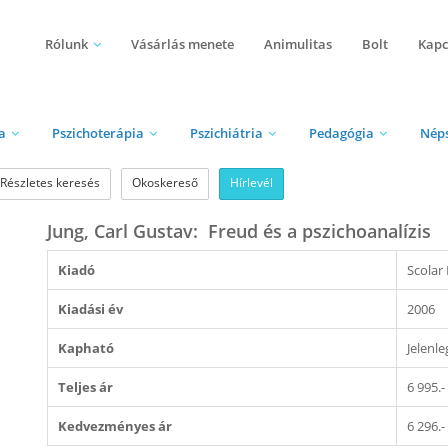
Rólunk
Vásárlás menete
Animulitas
Bolt
Kapc
a
Pszichoterápia
Pszichiátria
Pedagógia
Nép
Részletes keresés
Okoskereső
Hírlevél
Jung, Carl Gustav: Freud és a pszichoanalízis
Kiadó
Scolar
Kiadási év
2006
Kapható
Jelenl
Teljes ár
6 995.-
Kedvezményes ár
6 296.-