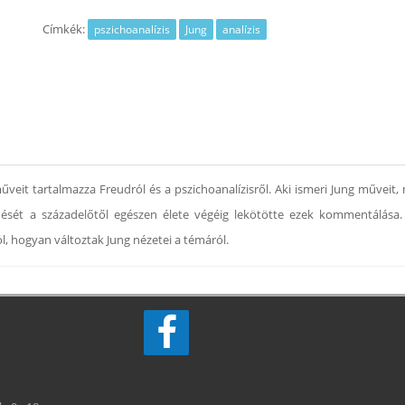
Címkék:
pszichoanalízis
Jung
analízis
űveit tartalmazza Freudról és a pszichoanalízisről. Aki ismeri Jung műveit
ődését a századelőtől egészen élete végéig lekötötte ezek kommentálás
ól, hogyan változtak Jung nézetei a témáról.