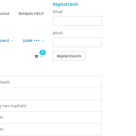
Regisztráció
Email
solat
Belépés HELP
Jelszó
szerű
Játék +++
0
Bejelentkezés
 Kiadó
eg nem kapható
 Ft
 Ft