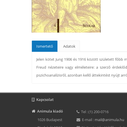
Ismertető
Adatok
Jelen kötet Jung 1906 és 1916 között született főbb m
Freud nézeteire vagy elméleteire: a szerző érdekl
pszichoanalízisről, azonban kellő áttekintést nyújt arr
Kapcsolat
Animula kiadó
Tel : (1) 200-0716
1026 Budapest
E-mail :
mail@animula.hu