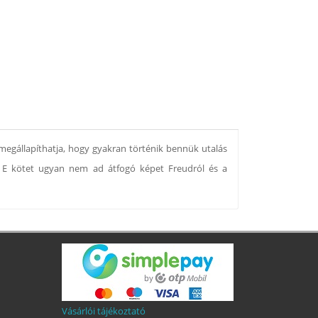
, megállapíthatja, hogy gyakran történik bennük utalás
a. E kötet ugyan nem ad átfogó képet Freudról és a
Vásárlói tájékoztató