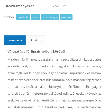
Kedvezményes ár
2 520.- Ft
Címkék:
fantázia
szex
szexológia
erotika
Ismertető
Adatok
Válogatás a férfipszichológia köréből
Minden férfi megtapasztalja a szexualitással kapcsolatos
gondolatokat, impulzusokat és vágyakat. Az első tanulmány
azzal foglalkozik, hogy ezek a gondolatok, impulzusok és vágyak
miként szerveződnek erotikus fantáziákba, a második fejezetben
a mai pszichiátria által bizonyos mértékben elhanyagolt
területről, a férfi heteroszexualitásról esik szó, ezeket követik az
erekciós zavarokról és kezelésükről majd az apaság szerepéről az
én átalakításában írott tanulmányok, végül a vérfertőzéssel