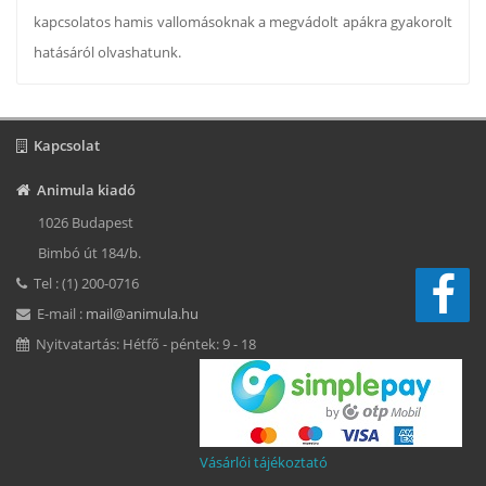
kapcsolatos hamis vallomásoknak a megvádolt apákra gyakorolt
hatásáról olvashatunk.
Kapcsolat
Animula kiadó
1026 Budapest
Bimbó út 184/b.
Tel : (1) 200-0716
E-mail :
mail@animula.hu
Nyitvatartás: Hétfő - péntek: 9 - 18
Vásárlói tájékoztató