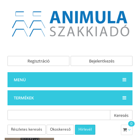
Regisztráció
Bejelentkezés
MENÜ
TERMÉKEK
Keresés
0
Részletes keresés
Okoskereső
Hírlevél