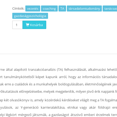
Címkék:
vezetés
coaching
TA
társadalomtudomány
tanácsa
gazdaságpszichológia
Kosárba
e által alapított tranzakcióanalízis (TA) felhasználását, alkalmazási lehet
 írt tanulmánykötetből képet kapunk arról, hogy az információs társada
nak erre a családok és a munkahelyek boldogulásában, életminőségének ja
vőkutatások előrejelzéseibe, melyek megjelenítik, milyen jövő érik napjaink f
p két olvasókönyv is, amely közérdekű kérdéseket világít meg a TA fogalma
lások, az Y-generáció karrieralakítása, etnikai vagy akár földrajzi er
helyi légkört mérgező játszmák, a gazdaságot átszövő emberi érzelmek ter