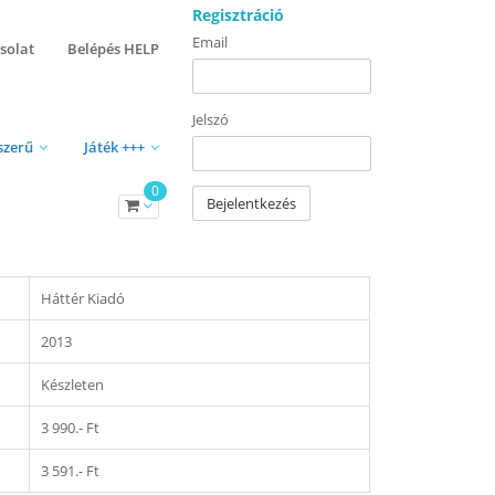
Regisztráció
Email
solat
Belépés HELP
Jelszó
szerű
Játék +++
0
Bejelentkezés
Háttér Kiadó
2013
Készleten
3 990.- Ft
3 591.- Ft