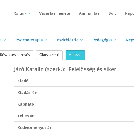
Rólunk
Vásárlás menete
Animulitas
Bolt
Kapc
a
Pszichoterápia
Pszichiátria
Pedagógia
Nép
Részletes keresés
Okoskereső
Hírlevél
Járó Katalin (szerk.): Felelősség és siker
Kiadó
Kiadási év
Kapható
Teljes ár
Kedvezményes ár