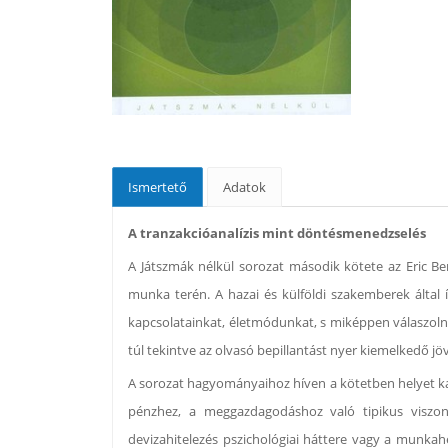
Ismertető
Adatok
A tranzakcióanalízis mint döntésmenedzselés
A Játszmák nélkül sorozat második kötete az Eric Bern
munka terén. A hazai és külföldi szakemberek által
kapcsolatainkat, életmódunkat, s miképpen válaszol
túl tekintve az olvasó bepillantást nyer kiemelkedő jö
A sorozat hagyományaihoz híven a kötetben helyet ka
pénzhez, a meggazdagodáshoz való tipikus viszonyu
devizahitelezés pszichológiai háttere vagy a munka