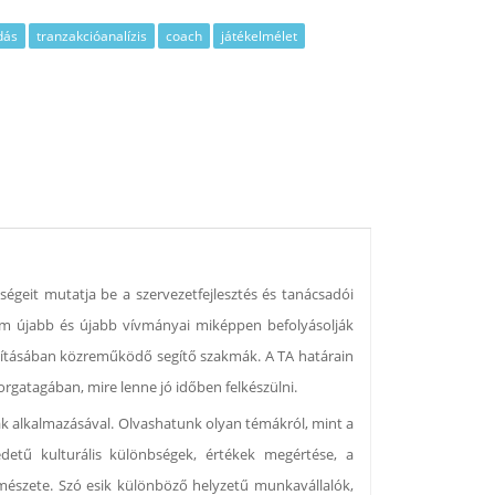
dás
tranzakcióanalízis
coach
játékelmélet
őségeit mutatja be a szervezetfejlesztés és tanácsadói
lom újabb és újabb vívmányai miképpen befolyásolják
vításában közreműködő segítő szakmák. A TA határain
orgatagában, mire lenne jó időben felkészülni.
k alkalmazásával. Olvashatunk olyan témákról, mint a
edetű kulturális különbségek, értékek megértése, a
mészete. Szó esik különböző helyzetű munkavállalók,