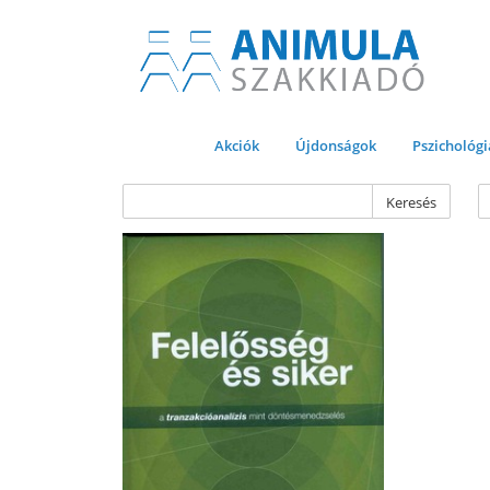
Akciók
Újdonságok
Pszichológi
Keresés