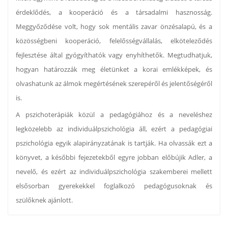
érdeklődés, a kooperáció és a társadalmi hasznosság.
Meggyőződése volt, hogy sok mentális zavar önzésalapú, és a
közösségbeni kooperáció, felelősségvállalás, elköteleződés
fejlesztése által gyógyíthatók vagy enyhíthetők. Megtudhatjuk,
hogyan határozzák meg életünket a korai emlékképek, és
olvashatunk az álmok megértésének szerepéről és jelentőségéről
is.
A pszichoterápiák közül a pedagógiához és a neveléshez
legközelebb az individuálpszichológia áll, ezért a pedagógiai
pszichológia egyik alapirányzatának is tartják. Ha olvassák ezt a
könyvet, a későbbi fejezetekből egyre jobban előbújik Adler, a
nevelő, és ezért az individuálpszichológia szakemberei mellett
elsősorban gyerekekkel foglalkozó pedagógusoknak és
szülőknek ajánlott.