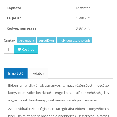
Kapható
Készleten
Teljes ár
4 290.- Ft
Kedvezményes ár
3 861.- Ft
Címkék:
pedagógia
serdülőkor
individuálpszichológia
Kosárba
Ismertető
Adatok
Ebben a rendkívül olvasmányos, a nagyközönséget megcélzó
könyvében Adler betekintést enged a serdülőkor nehézségeibe,
a gyermekek tanulmányi, szakmai és családi problémáiba.
Az individuálpszichológia kulcskategóriáira ebben a könyvében is
kitér, úgymint a felsőbbség és a kisebbértékűség érzései, a társas