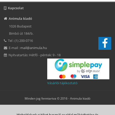
Kapcsolat
Animula kiadó
1026 Budapest
Bimbó út 184/b.
Tel : (1) 200-0716
E-mail :
mail@animula.hu
Nyitvatartás: Hétfő - péntek: 9 - 18
Vásárlói tájékoztató
Minden jog fenntartva © 2016 -
Animula kiadó
Süti beállítások
Weboldalunk sütiket használ az oldal működtetése és