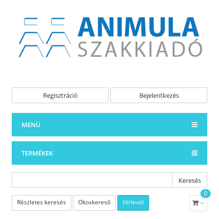
Regisztráció
Bejelentkezés
MENÜ
TERMÉKEK
Keresés
0
Részletes keresés
Okoskereső
Hírlevél