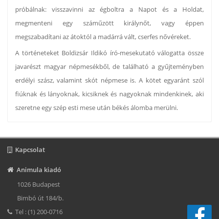
próbálnak: visszavinni az égboltra a Napot és a Holdat,
megmenteni egy száműzött királynőt, vagy éppen
megszabadítani az átoktól a madárrá vált, cserfes nővéreket.
A történeteket Boldizsár Ildikó író-mesekutató válogatta össze
javarészt magyar népmesékből, de található a gyűjteményben
erdélyi szász, valamint skót népmese is. A kötet egyaránt szól
fiúknak és lányoknak, kicsiknek és nagyoknak mindenkinek, aki
szeretne egy szép esti mese után békés álomba merülni.
Kapcsolat
Animula kiadó
1026 Budapest
Bimbó út 184/b.
Tel : (1) 200-0716