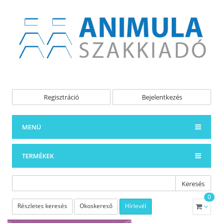
Regisztráció
Bejelentkezés
MENÜ
TERMÉKEK
Keresés
0
Részletes keresés
Okoskereső
Hírlevél