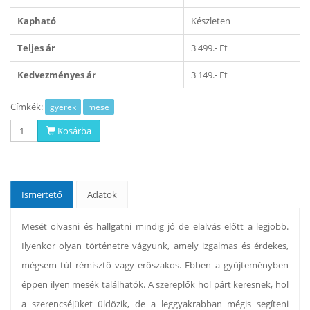
Kapható
Készleten
Teljes ár
3 499.- Ft
Kedvezményes ár
3 149.- Ft
Címkék:
gyerek
mese
Kosárba
Ismertető
Adatok
Mesét olvasni és hallgatni mindig jó de elalvás előtt a legjobb.
Ilyenkor olyan történetre vágyunk, amely izgalmas és érdekes,
mégsem túl rémisztő vagy erőszakos. Ebben a gyűjteményben
éppen ilyen mesék találhatók. A szereplők hol párt keresnek, hol
a szerencséjüket üldözik, de a leggyakrabban mégis segíteni