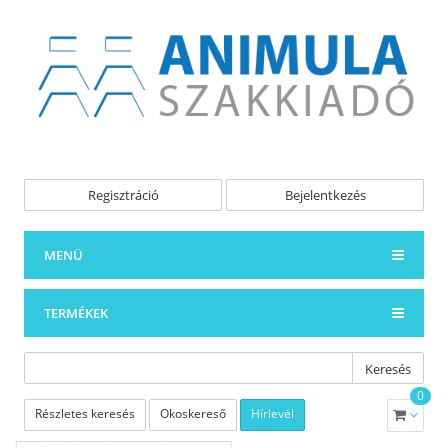
Regisztráció
Bejelentkezés
MENÜ
TERMÉKEK
Keresés
0
Részletes keresés
Okoskereső
Hírlevél