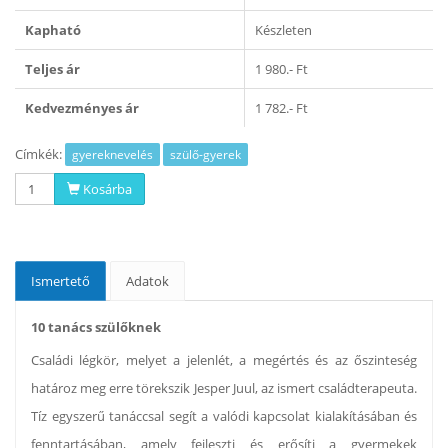
Kapható
Készleten
Teljes ár
1 980.- Ft
Kedvezményes ár
1 782.- Ft
Címkék:
gyereknevelés
szülő-gyerek
Kosárba
Ismertető
Adatok
10 tanács szülőknek
Családi légkör, melyet a jelenlét, a megértés és az őszinteség
határoz meg erre törekszik Jesper Juul, az ismert családterapeuta.
Tíz egyszerű tanáccsal segít a valódi kapcsolat kialakításában és
fenntartásában, amely fejleszti és erősíti a gyermekek