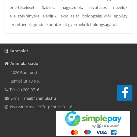
önértékelését. Szülők, nagyszülők, hivatásos nevelők
éjjeliszekrényére ajánljuk, akik saját boldogságukról éppúgy
szeretnének gondoskodni, mint gyermekeik boldogságáról.
Kapcsolat
Animula kiadó
1026 Budapest
Bimbó út 184/b.
Tel : (1) 200-0716
E-mail :
mail@animula.hu
Nyitvatartás: Hétfő - péntek: 9 - 18