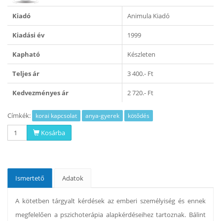
Kiadó
Animula Kiadó
Kiadási év
1999
Kapható
Készleten
Teljes ár
3 400.- Ft
Kedvezményes ár
2 720.- Ft
Címkék:
korai kapcsolat
anya-gyerek
kötődés
Kosárba
Ismertető
Adatok
A kötetben tárgyalt kérdések az emberi személyiség és ennek
megfelelően a pszichoterápia alapkérdéseihez tartoznak. Bálint