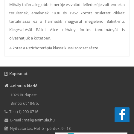
Mihály talán a legjobb ismerője és valódi felfedezője volt ennek a
területnek, amelynek 1930 és 1952 között született cikkeit
tartalmazza ez a harmadik magyarul megjelenő Bálint-mű.
Kiegészítésül Bálint Alice néhány fontos tanulmányát is
olvashatjuk a kötetben.
A kötet a Pszichoterápia klasszikusai sorozat része.
Kapcsolat
Animula kiadó
1026 Budapest
Bimbó út 184/b.
Tel : (1) 200-0716
E-mail :
mail@animula.hu
Nyitvatartás: Hétfő - péntek: 9 - 18