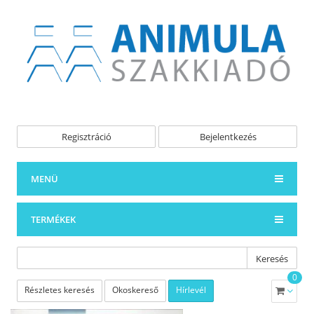
Regisztráció
Bejelentkezés
MENÜ
TERMÉKEK
Keresés
0
Részletes keresés
Okoskereső
Hírlevél