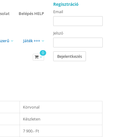
Regisztráció
Email
solat
Belépés HELP
Jelszó
szerű
Játék +++
0
Bejelentkezés
Körvonal
Készleten
7 900.- Ft