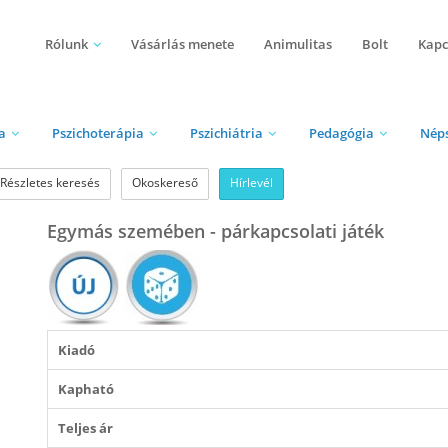
Rólunk
Vásárlás menete
Animulitas
Bolt
Kapc
a
Pszichoterápia
Pszichiátria
Pedagógia
Nép
Részletes keresés
Okoskereső
Hírlevél
Egymás szemében - párkapcsolati játék
Kiadó
Kapható
Teljes ár