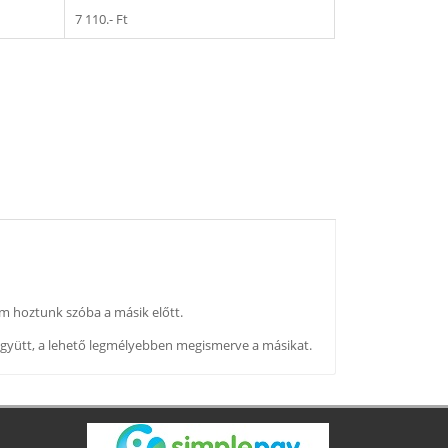
7 110.- Ft
em hoztunk szóba a másik előtt.
együtt, a lehető legmélyebben megismerve a másikat.