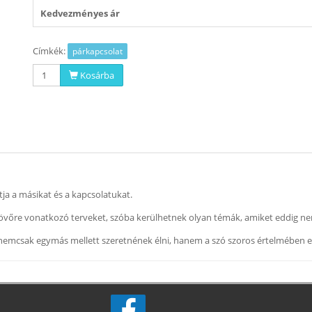
Kedvezményes ár
Címkék:
párkapcsolat
Kosárba
tja a másikat és a kapcsolatukat.
, a jövőre vonatkozó terveket, szóba kerülhetnek olyan témák, amiket eddig n
 nemcsak egymás mellett szeretnének élni, hanem a szó szoros értelmében 