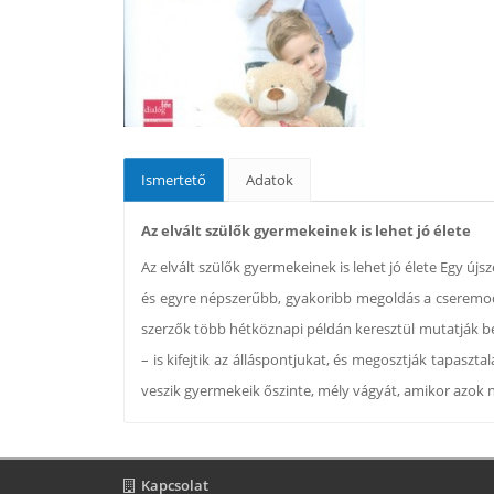
Ismertető
Adatok
Az elvált szülők gyermekeinek is lehet jó élete
Az elvált szülők gyermekeinek is lehet jó élete Egy ú
és egyre népszerűbb, gyakoribb megoldás a cseremodel
szerzők több hétköznapi példán keresztül mutatják be
– is kifejtik az álláspontjukat, és megosztják tapasz
veszik gyermekeik őszinte, mély vágyát, amikor azok 
Kapcsolat