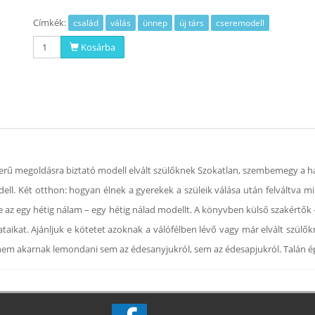
Címkék:
család
válás
ünnep
új társ
cseremodell
Kosárba
jszerű megoldásra biztató modell elvált szülőknek Szokatlan, szembemegy a 
l. Két otthon: hogyan élnek a gyerekek a szüleik válása után felváltva m
 az egy hétig nálam – egy hétig nálad modellt. A könyvben külső szakértők
talataikat. Ajánljuk e kötetet azoknak a válófélben lévő vagy már elvált szü
nem akarnak lemondani sem az édesanyjukról, sem az édesapjukról. Talán ép