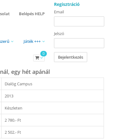
Regisztráció
Email
solat
Belépés HELP
Jelszó
szerű
Játék +++
0
Bejelentkezés
nál, egy hét apánál
Dialóg Campus
2013
Készleten
2 780.- Ft
2 502.- Ft