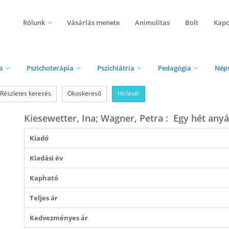
Rólunk
Vásárlás menete
Animulitas
Bolt
Kapc
a
Pszichoterápia
Pszichiátria
Pedagógia
Nép
Részletes keresés
Okoskereső
Hírlevél
Kiesewetter, Ina; Wagner, Petra : Egy hét anyá
Kiadó
Kiadási év
Kapható
Teljes ár
Kedvezményes ár