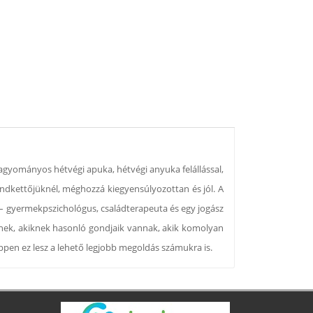
hagyományos hétvégi apuka, hétvégi anyuka felállással,
indkettőjüknél, méghozzá kiegyensúlyozottan és jól. A
 – gyermekpszichológus, családterapeuta és egy jogász
lőknek, akiknek hasonló gondjaik vannak, akik komolyan
pen ez lesz a lehető legjobb megoldás számukra is.