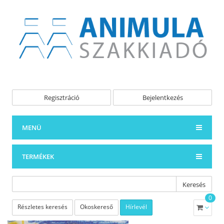
Regisztráció
Bejelentkezés
MENÜ
TERMÉKEK
Keresés
0
Részletes keresés
Okoskereső
Hírlevél