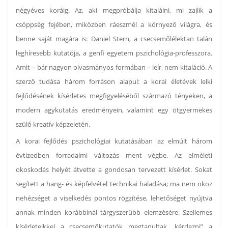
négyéves koráig. Az, aki megpróbálja kitalálni, mi zajlik a
csöppség fejében, miközben ráeszmél a környező világra, és
benne saját magára is: Daniel Stern, a csecsemőlélektan talán
leghíresebb kutatója, a genfi egyetem pszichológia-professzora.
Amit – bár nagyon olvasmányos formában – leír, nem kitaláció. A
szerző tudása három forráson alapul: a korai életévek lelki
fejlődésének kísérletes megfigyeléséből származó tényeken, a
modern agykutatás eredményein, valamint egy ötgyermekes
szülő kreatív képzeletén.
A korai fejlődés pszichológiai kutatásában az elmúlt három
évtizedben forradalmi változás ment végbe. Az elméleti
okoskodás helyét átvette a gondosan tervezett kísérlet. Sokat
segített a hang- és képfelvétel technikai haladása; ma nem okoz
nehézséget a viselkedés pontos rögzítése, lehetőséget nyújtva
annak minden korábbinál tárgyszerűbb elemzésére. Szellemes
kísérleteikkel a csecsemőkutatók megtanultak „kérdezni” a