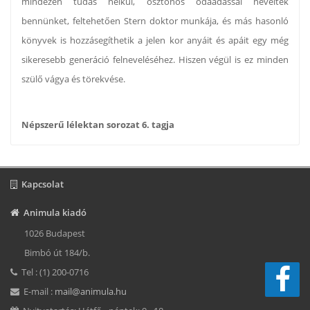
mindezen tudás nélkül, ösztönös odaadással neveltek
bennünket, feltehetően Stern doktor munkája, és más hasonló
könyvek is hozzásegíthetik a jelen kor anyáit és apáit egy még
sikeresebb generáció felneveléséhez. Hiszen végül is ez minden
szülő vágya és törekvése.
Népszerű lélektan sorozat 6. tagja
Kapcsolat
Animula kiadó
1026 Budapest
Bimbó út 184/b.
Tel : (1) 200-0716
E-mail :
mail@animula.hu