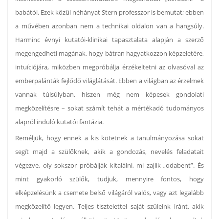
babától. Ezek közül néhányat Stern professzor is bemutat; ebben
a művében azonban nem a technikai oldalon van a hangsúly.
Harminc évnyi kutatói-klinikai tapasztalata alapján a szerző
megengedheti magának, hogy bátran hagyatkozzon képzeletére,
intuíciójára, miközben megpróbálja érzékeltetni az olvasóval az
emberpalánták fejlődő világlátását. Ebben a világban az érzelmek
vannak túlsúlyban, hiszen még nem képesek gondolati
megközelítésre – sokat számít tehát a mértékadó tudományos
alapról induló kutatói fantázia.
Reméljük, hogy ennek a kis kötetnek a tanulmányozása sokat
segít majd a szülőknek, akik a gondozás, nevelés feladatait
végezve, oly sokszor próbálják kitalálni, mi zajlik „odabent”. És
mint gyakorló szülők, tudjuk, mennyire fontos, hogy
elképzelésünk a csemete belső világáról valós, vagy azt legalább
megközelítő legyen. Teljes tisztelettel saját szüleink iránt, akik