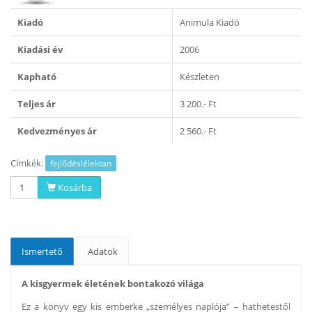
Kiadó
Animula Kiadó
Kiadási év
2006
Kapható
Készleten
Teljes ár
3 200.- Ft
Kedvezményes ár
2 560.- Ft
Címkék:
fejlődéslélektan
Kosárba
Ismertető
Adatok
A kisgyermek életének bontakozó világa
Ez a könyv egy kis emberke „személyes naplója” – hathetestől