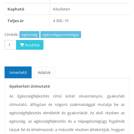
Kapható
Készleten
Teljes ár
4 300.- Ft
Címkék:
egészség
egészségpszichológia
Kosárba
Ismertető
Adatok
Gyakorlati útmutató
Az Egészségfejlesztés című kötet olvasmányos, gyakorlati
útmutató, átfogóan és szigorú szakmaisággal mutatja be az
egészségfejlesztés elméletét és gyakorlatát. Az első részben az
egészség, az egészségfejlesztés és a népegészségügy fogalmát
tárjuk fel és értelmezzük; a második részben áttekintjük, hogyan