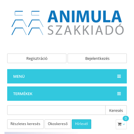
Regisztráció
Bejelentkezés
MENÜ
TERMÉKEK
Keresés
0
Részletes keresés
Okoskereső
Hírlevél