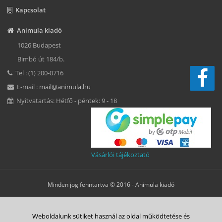
Kapcsolat
Animula kiadó
1026 Budapest
Bimbó út 184/b.
Tel : (1) 200-0716
E-mail :
mail@animula.hu
Nyitvatartás: Hétfő - péntek: 9 - 18
Vásárlói tájékoztató
Minden jog fenntartva © 2016 -
Animula kiadó
Süti beállítások
Weboldalunk sütiket használ az oldal működtetése és
ÁSZF
Adatkezelési tájékoztató
Süti tájékoztató
Szerzői jog