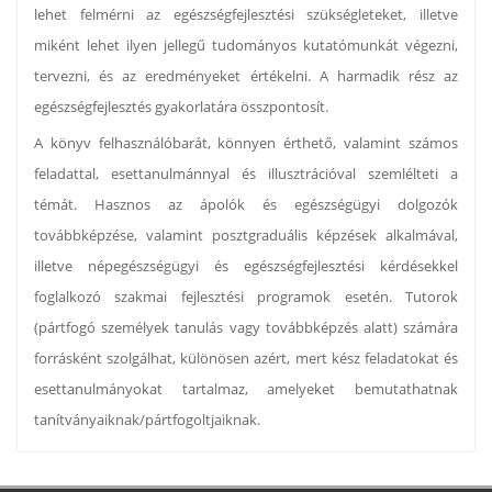
lehet felmérni az egészségfejlesztési szükségleteket, illetve
miként lehet ilyen jellegű tudományos kutatómunkát végezni,
tervezni, és az eredményeket értékelni. A harmadik rész az
egészségfejlesztés gyakorlatára összpontosít.
A könyv felhasználóbarát, könnyen érthető, valamint számos
feladattal, esettanulmánnyal és illusztrációval szemlélteti a
témát. Hasznos az ápolók és egészségügyi dolgozók
továbbképzése, valamint posztgraduális képzések alkalmával,
illetve népegészségügyi és egészségfejlesztési kérdésekkel
foglalkozó szakmai fejlesztési programok esetén. Tutorok
(pártfogó személyek tanulás vagy továbbképzés alatt) számára
forrásként szolgálhat, különösen azért, mert kész feladatokat és
esettanulmányokat tartalmaz, amelyeket bemutathatnak
tanítványaiknak/pártfogoltjaiknak.