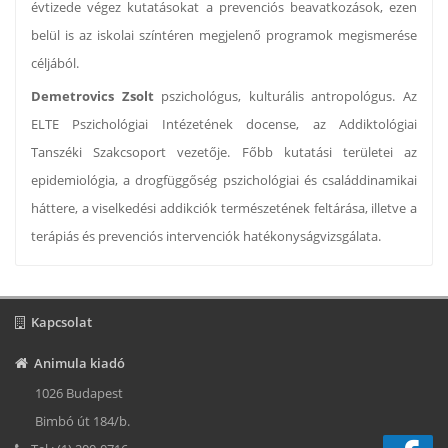
évtizede végez kutatásokat a prevenciós beavatkozások, ezen
belül is az iskolai színtéren megjelenő programok megismerése
céljából.
Demetrovics Zsolt
pszichológus, kulturális antropológus. Az
ELTE Pszichológiai Intézetének docense, az Addiktológiai
Tanszéki Szakcsoport vezetője. Főbb kutatási területei az
epidemiológia, a drogfüggőség pszichológiai és családdinamikai
háttere, a viselkedési addikciók természetének feltárása, illetve a
terápiás és prevenciós intervenciók hatékonyságvizsgálata.
Kapcsolat
Animula kiadó
1026 Budapest
Bimbó út 184/b.