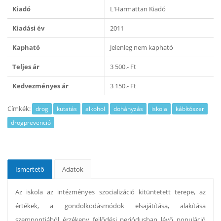
Kiadó
L'Harmattan Kiadó
Kiadási év
2011
Kapható
Jelenleg nem kapható
Teljes ár
3 500.- Ft
Kedvezményes ár
3 150.- Ft
Címkék:
drog
kutatás
alkohol
dohányzás
iskola
kábítószer
drogprevenció
Ismertető
Adatok
Az iskola az intézményes szocializáció kitüntetett terepe, az
értékek, a gondolkodásmódok elsajátítása, alakítása
szempontjából érzékeny fejlődési periódusban lévő populáció