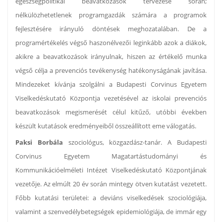
egészségpolitikai beavatkozások tervezése során;
nélkülözhetetlenek programgazdák számára a programok
fejlesztésére irányuló döntések meghozatalában. De a
programértékelés végső haszonélvezői leginkább azok a diákok,
akikre a beavatkozások irányulnak, hiszen az értékelő munka
végső célja a prevenciós tevékenység hatékonyságának javítása.
Mindezeket kívánja szolgálni a Budapesti Corvinus Egyetem
Viselkedéskutató Központja vezetésével az iskolai prevenciós
beavatkozások megismerését célul kitűző, utóbbi években
készült kutatások eredményeiből összeállított eme válogatás.
Paksi Borbála
szociológus, közgazdász-tanár. A Budapesti
Corvinus Egyetem Magatartástudományi és
Kommunikációelméleti Intézet Viselkedéskutató Központjának
vezetője. Az elmúlt 20 év során mintegy ötven kutatást vezetett.
Főbb kutatási területei: a deviáns viselkedések szociológiája,
valamint a szenvedélybetegségek epidemiológiája, de immár egy