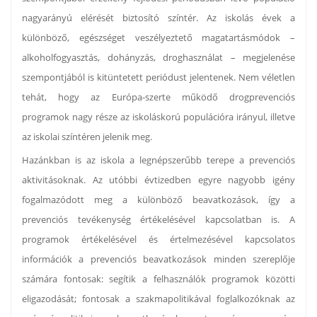
nagyarányú elérését biztosító színtér. Az iskolás évek a
különböző, egészséget veszélyeztető magatartásmódok –
alkoholfogyasztás, dohányzás, droghasználat – megjelenése
szempontjából is kitüntetett periódust jelentenek. Nem véletlen
tehát, hogy az Európa-szerte működő drogprevenciós
programok nagy része az iskoláskorú populációra irányul, illetve
az iskolai színtéren jelenik meg.
Hazánkban is az iskola a legnépszerűbb terepe a prevenciós
aktivitásoknak. Az utóbbi évtizedben egyre nagyobb igény
fogalmazódott meg a különböző beavatkozások, így a
prevenciós tevékenység értékelésével kapcsolatban is. A
programok értékelésével és értelmezésével kapcsolatos
információk a prevenciós beavatkozások minden szereplője
számára fontosak: segítik a felhasználók programok közötti
eligazodását; fontosak a szakmapolitikával foglalkozóknak az