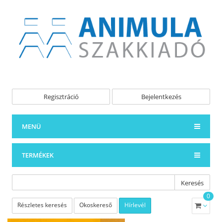
Regisztráció
Bejelentkezés
MENÜ
TERMÉKEK
Keresés
0
Részletes keresés
Okoskereső
Hírlevél