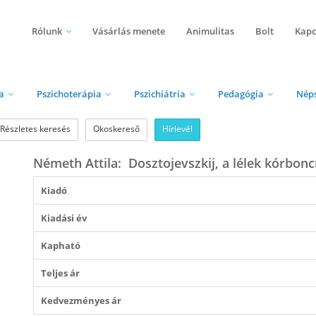
Rólunk
Vásárlás menete
Animulitas
Bolt
Kapc
a
Pszichoterápia
Pszichiátria
Pedagógia
Nép
Részletes keresés
Okoskereső
Hírlevél
Németh Attila: ​Dosztojevszkij, a lélek kórbon
Kiadó
Kiadási év
Kapható
Teljes ár
Kedvezményes ár