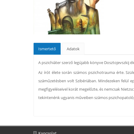
Ismertető
Adatok
A pszichiáter szerző legújabb könyve Dosztojevszkij él
Az írót élete során számos pszichotrauma érte. Szüle
száműzetésben volt Szibériában. Mindezeken felül epi
megfigyeléseivel korát megelőzte, és nemcsak Nietzsc
tekintenénk ugyanis műveiben számos pszichopatológai
Kapcsolat