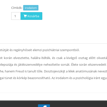
Címkék:
irodalom
Kosárba
etútját és regényhőseit elemzi pszichiátriai szempontból.
it korán elvesztette, halálra ítélték, és csak a kivégző osztag előtt olvas
lepsziája és játékszenvedélye nehezítette sorsát. Élete során elszenvedett
he, hanem Freud is tanult tőle. Dosztojevszkijt a lélek anatómusának neve
 tünet és kórkép beazonosítható. Az irodalom és a pszichológia iránt egy