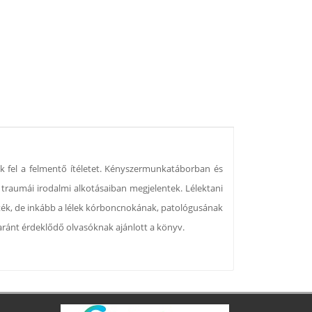
ták fel a felmentő ítéletet. Kényszermunkatáborban és
 traumái irodalmi alkotásaiban megjelentek. Lélektani
zték, de inkább a lélek kórboncnokának, patológusának
aránt érdeklődő olvasóknak ajánlott a könyv.