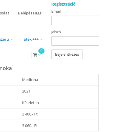
Regisztráció
Email
solat
Belépés HELP
Jelszó
szerű
Játék +++
0
Bejelentkezés
cnoka
Medicina
2021
Készleten
3 400.- Ft
3 060.- Ft