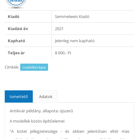
Kiadó
Semmelweis Kiadó
Kiadási év
2021
Kapható
Jelenleg nem kapható
Teljes ár
8 000.- Ft
Címkék:
családterápia
Ismertető
Adatok
Antikvár példány, állapota: újszerű
A modellek közös építőelemei
"A kötet jellegzetessége - és ebben jelentősen eltér más