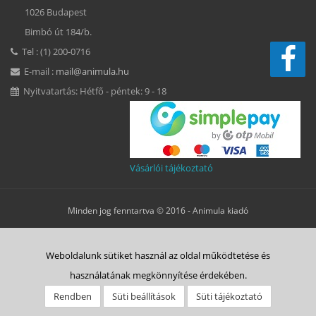
1026 Budapest
Bimbó út 184/b.
Tel : (1) 200-0716
E-mail :
mail@animula.hu
Nyitvatartás: Hétfő - péntek: 9 - 18
Vásárlói tájékoztató
Minden jog fenntartva © 2016 -
Animula kiadó
Süti beállítások
Weboldalunk sütiket használ az oldal működtetése és
ÁSZF
Adatkezelési tájékoztató
Süti tájékoztató
Szerzői jog
használatának megkönnyítése érdekében.
Rólunk
Vásárlás menete
Animulitas
Bolt
Kapcsolat
Rendben
Süti beállítások
Süti tájékoztató
Belépés HELP