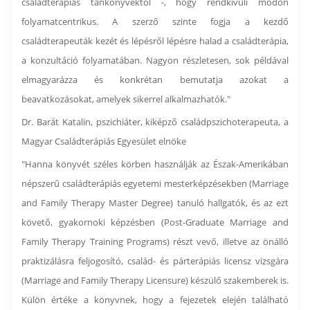
családterápiás tankönyvektől -, hogy rendkívüli módon
folyamatcentrikus. A szerző szinte fogja a kezdő
családterapeuták kezét és lépésről lépésre halad a családterápia,
a konzultáció folyamatában. Nagyon részletesen, sok példával
elmagyarázza és konkrétan bemutatja azokat a
beavatkozásokat, amelyek sikerrel alkalmazhatók."
Dr. Barát Katalin, pszichiáter, kiképző családpszichoterapeuta, a
Magyar Családterápiás Egyesület elnöke
"Hanna könyvét széles körben használják az Észak-Amerikában
népszerű családterápiás egyetemi mesterképzésekben (Marriage
and Family Therapy Master Degree) tanuló hallgatók, és az ezt
követő, gyakornoki képzésben (Post-Graduate Marriage and
Family Therapy Training Programs) részt vevő, illetve az önálló
praktizálásra feljogosító, család- és párterápiás licensz vizsgára
(Marriage and Family Therapy Licensure) készülő szakemberek is.
Külön értéke a könyvnek, hogy a fejezetek elején található