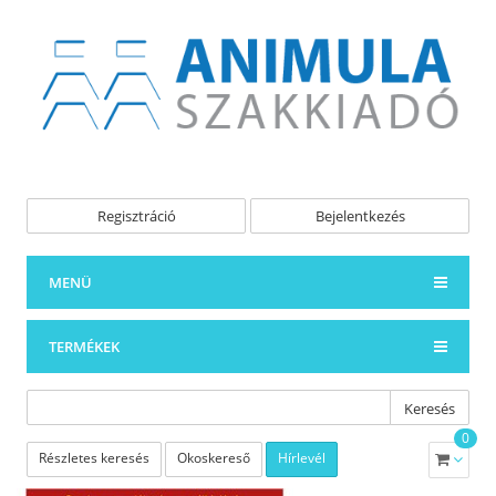
Regisztráció
Bejelentkezés
MENÜ
TERMÉKEK
Keresés
0
Részletes keresés
Okoskereső
Hírlevél