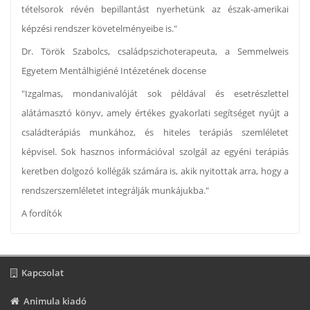
tételsorok révén bepillantást nyerhetünk az észak-amerikai
képzési rendszer követelményeibe is."
Dr. Török Szabolcs, családpszichoterapeuta, a Semmelweis
Egyetem Mentálhigiéné Intézetének docense
"Izgalmas, mondanivalóját sok példával és esetrészlettel
alátámasztó könyv, amely értékes gyakorlati segítséget nyújt a
családterápiás munkához, és hiteles terápiás szemléletet
képvisel. Sok hasznos információval szolgál az egyéni terápiás
keretben dolgozó kollégák számára is, akik nyitottak arra, hogy a
rendszerszemléletet integrálják munkájukba."
A fordítók
Kapcsolat
Animula kiadó