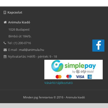
Kapcsolat
Animula kiadó
1026 Budapest
Bimbó út 184/b.
Tel : (1) 200-0716
E-mail :
mail@animula.hu
Nyitvatartás: Hétfő - péntek: 9 - 18
Vásárlói tájékoztató
Minden jog fenntartva © 2016 -
Animula kiadó
Süti beállítások