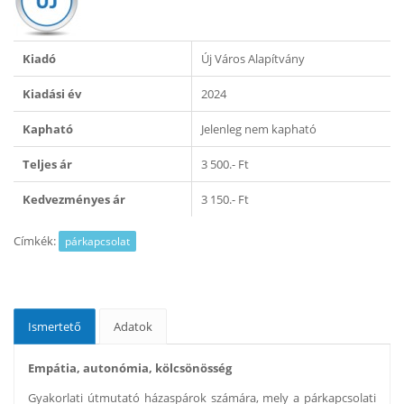
Kiadó
Új Város Alapítvány
Kiadási év
2024
Kapható
Jelenleg nem kapható
Teljes ár
3 500.- Ft
Kedvezményes ár
3 150.- Ft
Címkék:
párkapcsolat
Ismertető
Adatok
Empátia, autonómia, kölcsönösség
Gyakorlati útmutató házaspárok számára, mely a párkapcsolati