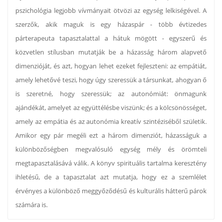
pszichológia legjobb vívmányait ötvözi az egység lelkiségével. A
szerzők, akik maguk is egy házaspár - több évtizedes
párterapeuta tapasztalattal a hátuk mögött - egyszerű és
közvetlen stílusban mutatják be a házasság három alapvető
dimenzióját, és azt, hogyan lehet ezeket fejleszteni: az empátiát,
amely lehetővé teszi, hogy úgy szeressük a társunkat, ahogyan ő
is szeretné, hogy szeressük; az autonómiát: önmagunk
ajándékát, amelyet az együttélésbe viszünk; és a kölcsönösséget,
amely az empátia és az autonómia kreatív szintéziséből születik.
Amikor egy pár megéli ezt a három dimenziót, házasságuk a
különbözőségben megvalósuló egység mély és örömteli
megtapasztalásává válik. A könyv spirituális tartalma keresztény
ihletésű, de a tapasztalat azt mutatja, hogy ez a szemlélet
érvényes a különböző meggyőződésű és kulturális hátterű párok
számára is.