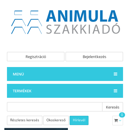
Regisztráció
Bejelentkezés
MENÜ
TERMÉKEK
Keresés
0
Részletes keresés
Okoskereső
Hírlevél