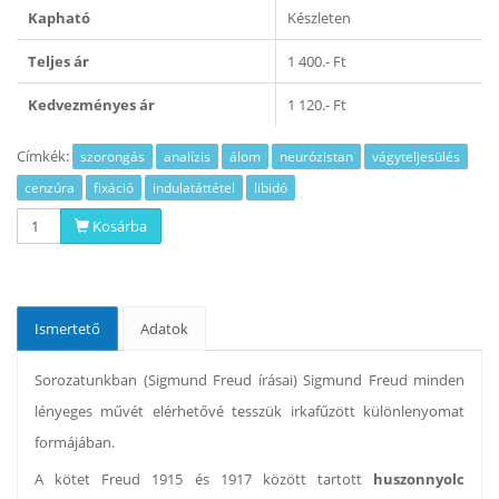
Kapható
Készleten
Teljes ár
1 400.- Ft
Kedvezményes ár
1 120.- Ft
Címkék:
szorongás
analízis
álom
neurózistan
vágyteljesülés
cenzúra
fixáció
indulatáttétel
libidó
Kosárba
Ismertető
Adatok
Sorozatunkban (Sigmund Freud írásai) Sigmund Freud minden
lényeges művét elérhetővé tesszük irkafűzött különlenyomat
formájában.
A kötet Freud 1915 és 1917 között tartott
huszonnyolc