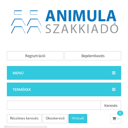
Regisztráció
Bejelentkezés
MENÜ
TERMÉKEK
Keresés
0
Részletes keresés
Okoskereső
Hírlevél