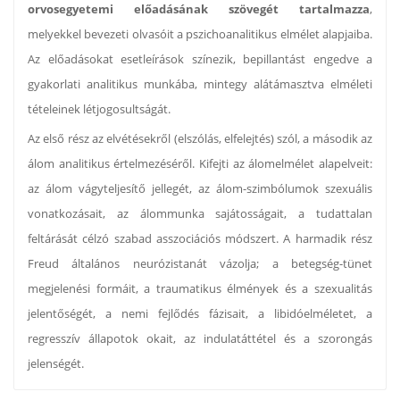
orvosegyetemi előadásának szövegét tartalmazza
,
melyekkel bevezeti olvasóit a pszichoanalitikus elmélet alapjaiba.
Az előadásokat esetleírások színezik, bepillantást engedve a
gyakorlati analitikus munkába, mintegy alátámasztva elméleti
tételeinek létjogosultságát.
Az első rész az elvétésekről (elszólás, elfelejtés) szól, a második az
álom analitikus értelmezéséről. Kifejti az álomelmélet alapelveit:
az álom vágyteljesítő jellegét, az álom-szimbólumok szexuális
vonatkozásait, az álommunka sajátosságait, a tudattalan
feltárását célzó szabad asszociációs módszert. A harmadik rész
Freud általános neurózistanát vázolja; a betegség-tünet
megjelenési formáit, a traumatikus élmények és a szexualitás
jelentőségét, a nemi fejlődés fázisait, a libidóelméletet, a
regresszív állapotok okait, az indulatáttétel és a szorongás
jelenségét.