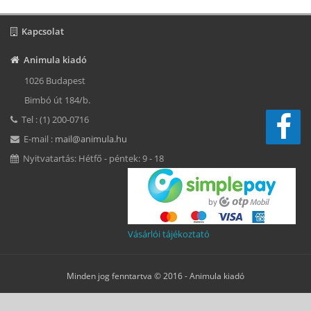
Kapcsolat
Animula kiadó
1026 Budapest
Bimbó út 184/b.
Tel : (1) 200-0716
E-mail :
mail@animula.hu
Nyitvatartás: Hétfő - péntek: 9 - 18
Vásárlói tájékoztató
Minden jog fenntartva © 2016 -
Animula kiadó
Süti beállítások