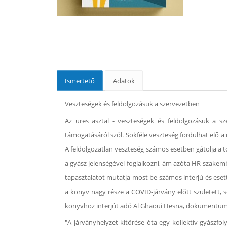
Ismertető
Adatok
Veszteségek és feldolgozásuk a szervezetben
Az üres asztal - veszteségek és feldolgozásuk a sz
támogatásáról szól. Sokféle veszteség fordulhat elő a
A feldolgozatlan veszteség számos esetben gátolja a t
a gyász jelenségével foglalkozni, ám azóta HR szakemb
tapasztalatot mutatja most be számos interjú és ese
a könyv nagy része a COVID-járvány előtt született, 
könyvhöz interjút adó Al Ghaoui Hesna, dokumentumfil
"A járványhelyzet kitörése óta egy kollektív gyász