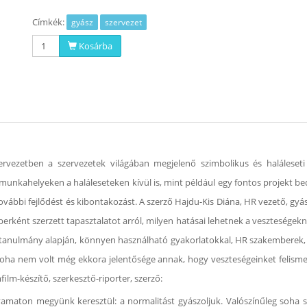
Címkék:
gyász
szervezet
Kosárba
ervezetben a szervezetek világában megjelenő szimbolikus és haláleseti
 munkahelyeken a haláleseteken kívül is, mint például egy fontos projekt be
ovábbi fejlődést és kibontakozást. A szerző Hajdu-Kis Diána, HR vezető, gy
erként szerzett tapasztalatot arról, milyen hatásai lehetnek a veszteségek
ttanulmány alapján, könnyen használható gyakorlatokkal, HR szakemberek, v
soha nem volt még ekkora jelentősége annak, hogy veszteségeinket felismerjü
m-készítő, szerkesztő-riporter, szerző:
folyamaton megyünk keresztül: a normalitást gyászoljuk. Valószínűleg soh