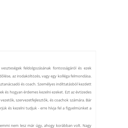
 veszteségek feldolgozásának fontosságáról és ezek
dőlése, az irodaköltözés, vagy egy kolléga felmondása.
ásztanácsadó és coach. Személyes indíttatásból kezdett
nek és hogyan érdemes kezelni ezeket. Ezt az évtizedes
ezetők, szervezetfejlesztők, és coachok számára. Bár
k és kezelni tudjuk - erre hívja fel a figyelmünket a
a semmi nem lesz már úgy, ahogy korábban volt. Nagy