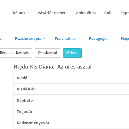
Rólunk
Vásárlás menete
Animulitas
Bolt
Kapc
a
Pszichoterápia
Pszichiátria
Pedagógia
Nép
Részletes keresés
Okoskereső
Hírlevél
Hajdu-Kis Diána: Az üres asztal
Kiadó
Kiadási év
Kapható
Teljes ár
Kedvezményes ár