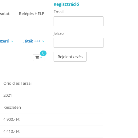
Regisztráció
Email
solat
Belépés HELP
Jelszó
szerű
Játék +++
0
Bejelentkezés
Oriold és Társai
2021
Készleten
4 900.- Ft
4 410.- Ft