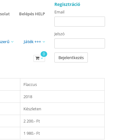
Regisztráció
Email
solat
Belépés HELP
Jelszó
szerű
Játék +++
0
Bejelentkezés
Flaccus
2018
Készleten
2 200.- Ft
1 980.- Ft