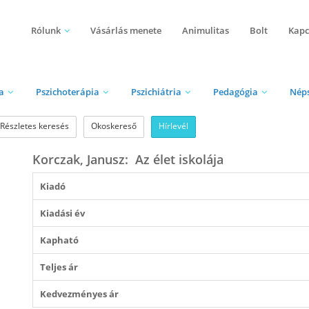
Rólunk
Vásárlás menete
Animulitas
Bolt
Kapc
a
Pszichoterápia
Pszichiátria
Pedagógia
Nép
Részletes keresés
Okoskereső
Hírlevél
Korczak, Janusz: Az élet iskolája
Kiadó
Kiadási év
Kapható
Teljes ár
Kedvezményes ár