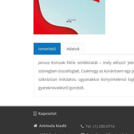
Ismertető
Adatok
Janusz Korczak fiktív emlékiratát – mely először j
szövegben összefoglalt. Csakhogy az korántsem egy p
szikrázóan indulatos, ugyanakkor könyörtelenül l
gyereknevelésről gondolt.
Kapcsolat
Animula kiadó
Tel : (1) 200-0716