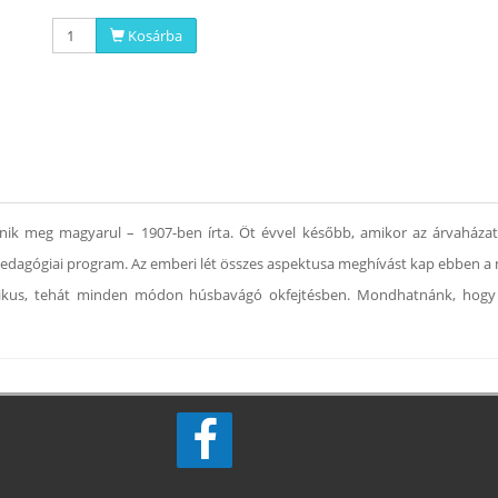
Kosárba
elenik meg magyarul – 1907-ben írta. Öt évvel később, amikor az árvaháza
edagógiai program. Az emberi lét összes aspektusa meghívást kap ebben a 
ogikus, tehát minden módon húsbavágó okfejtésben. Mondhatnánk, hogy