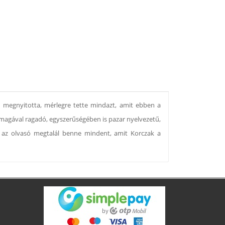
t megnyitotta, mérlegre tette mindazt, amit ebben a
magával ragadó, egyszerűségében is pazar nyelvezetű,
 az olvasó megtalál benne mindent, amit Korczak a