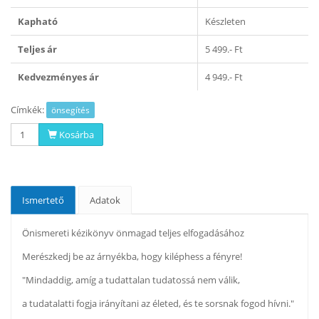
Kapható
Készleten
Teljes ár
5 499.- Ft
Kedvezményes ár
4 949.- Ft
Címkék:
önsegítés
Kosárba
Ismertető
Adatok
Önismereti kézikönyv önmagad teljes elfogadásához
Merészkedj be az árnyékba, hogy kiléphess a fényre!
"Mindaddig, amíg a tudattalan tudatossá nem válik,
a tudatalatti fogja irányítani az életed, és te sorsnak fogod hívni."