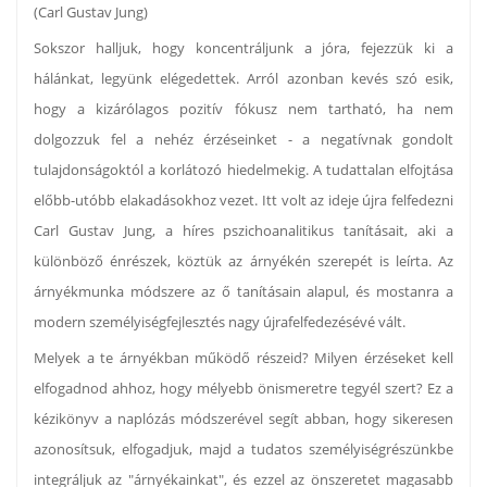
(Carl Gustav Jung)
Sokszor halljuk, hogy koncentráljunk a jóra, fejezzük ki a
hálánkat, legyünk elégedettek. Arról azonban kevés szó esik,
hogy a kizárólagos pozitív fókusz nem tartható, ha nem
dolgozzuk fel a nehéz érzéseinket - a negatívnak gondolt
tulajdonságoktól a korlátozó hiedelmekig. A tudattalan elfojtása
előbb-utóbb elakadásokhoz vezet. Itt volt az ideje újra felfedezni
Carl Gustav Jung, a híres pszichoanalitikus tanításait, aki a
különböző énrészek, köztük az árnyékén szerepét is leírta. Az
árnyékmunka módszere az ő tanításain alapul, és mostanra a
modern személyiségfejlesztés nagy újrafelfedezésévé vált.
Melyek a te árnyékban működő részeid? Milyen érzéseket kell
elfogadnod ahhoz, hogy mélyebb önismeretre tegyél szert? Ez a
kézikönyv a naplózás módszerével segít abban, hogy sikeresen
azonosítsuk, elfogadjuk, majd a tudatos személyiségrészünkbe
integráljuk az "árnyékainkat", és ezzel az önszeretet magasabb