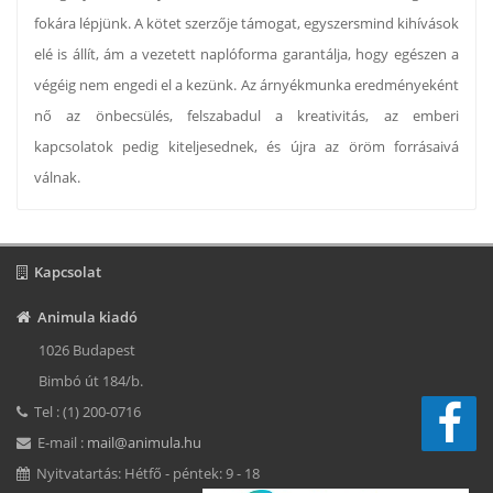
fokára lépjünk. A kötet szerzője támogat, egyszersmind kihívások
elé is állít, ám a vezetett naplóforma garantálja, hogy egészen a
végéig nem engedi el a kezünk. Az árnyékmunka eredményeként
nő az önbecsülés, felszabadul a kreativitás, az emberi
kapcsolatok pedig kiteljesednek, és újra az öröm forrásaivá
válnak.
Kapcsolat
Animula kiadó
1026 Budapest
Bimbó út 184/b.
Tel : (1) 200-0716
E-mail :
mail@animula.hu
Nyitvatartás: Hétfő - péntek: 9 - 18