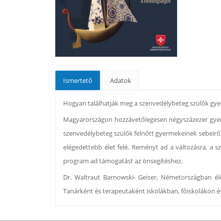
Ismertető
Adatok
Hogyan találhatják meg a szenvedélybeteg szülők gy
Magyarországon hozzávetőlegesen négyszázezer gyerm
szenvedélybeteg szülők felnőtt gyermekeinek sebeiről 
elégedettebb élet felé. Reményt ad a változásra, a s
program ad támogatást az önsegítéshez.
Dr. Waltraut Barnowski- Geiser, Németországban él
Tanárként és terapeutaként iskolákban, főiskolákon é