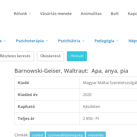
Rólunk
Vásárlás menete
Animulitas
Bolt
Kapc
a
Pszichoterápia
Pszichiátria
Pedagógia
Nép
Részletes keresés
Okoskereső
Hírlevél
Barnowski-Geiser, Waltraut: ​Apa, anya, pia
Kiadó
Magyar Máltai Szeretetszolgá
Kiadási év
2020
Kapható
Készleten
Teljes ár
2 850.- Ft
Címkék:
család
szenvedélybetegség
mesehős