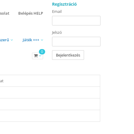
Regisztráció
Email
solat
Belépés HELP
Jelszó
szerű
Játék +++
0
Bejelentkezés
lat