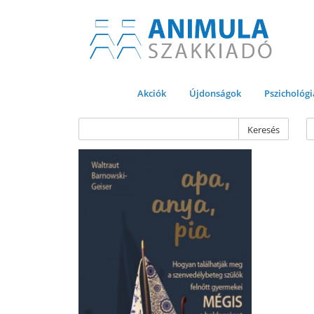
Akciók
Újdonságok
Pszichológi
Keresés