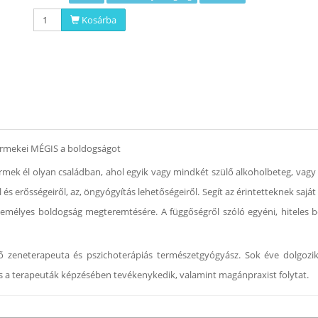
Kosárba
ermekei MÉGIS a boldogságot
ek él olyan családban, ahol egyik vagy mindkét szülő alkoholbeteg, vagy 
és erősségeiről, az, öngyógyítás lehetőségeiről. Segít az érintetteknek sajá
zemélyes boldogság megteremtésére. A függőségről szóló egyéni, hiteles b
ő zeneterapeuta és pszichoterápiás természetgyógyász. Sok éve dolgozik
s a terapeuták képzésében tevékenykedik, valamint magánpraxist folytat.