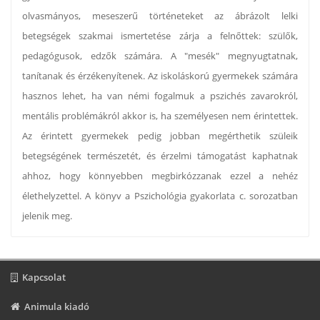
olvasmányos, meseszerű történeteket az ábrázolt lelki
betegségek szakmai ismertetése zárja a felnőttek: szülők,
pedagógusok, edzők számára. A "mesék" megnyugtatnak,
tanítanak és érzékenyítenek. Az iskoláskorú gyermekek számára
hasznos lehet, ha van némi fogalmuk a pszichés zavarokról,
mentális problémákról akkor is, ha személyesen nem érintettek.
Az érintett gyermekek pedig jobban megérthetik szüleik
betegségének természetét, és érzelmi támogatást kaphatnak
ahhoz, hogy könnyebben megbirkózzanak ezzel a nehéz
élethelyzettel. A könyv a Pszichológia gyakorlata c. sorozatban
jelenik meg.
Kapcsolat
Animula kiadó