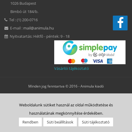
1026 Budapest
Bimbó út 184/b.
Tel : (1) 200-0716
E-mail :
mail@animula.hu
Nyitvatartás: Hétfő - péntek: 9 - 18
Vásárlói tájékoztató
Minden jog fenntartva © 2016 -
Animula kiadó
Süti beállítások
Weboldalunk sütiket használ az oldal működtetése és
ÁSZF
Adatkezelési tájékoztató
Süti tájékoztató
Szerzői jog
használatának megkönnyítése érdekében.
Rólunk
Vásárlás menete
Animulitas
Bolt
Kapcsolat
Rendben
Süti beállítások
Süti tájékoztató
Belépés HELP