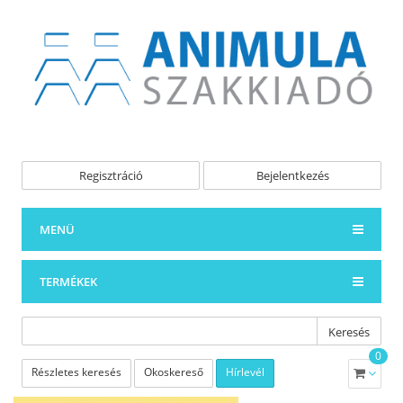
Regisztráció
Bejelentkezés
MENÜ
TERMÉKEK
Keresés
0
Részletes keresés
Okoskereső
Hírlevél