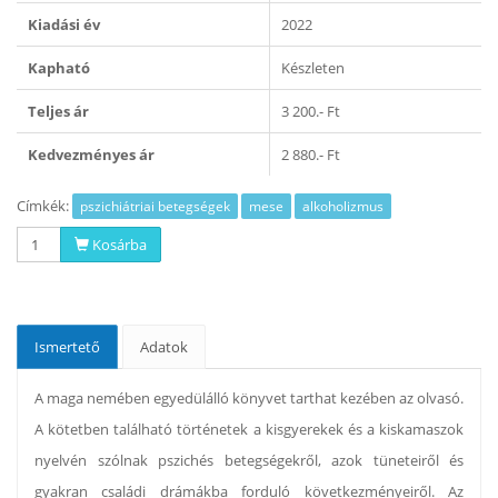
Kiadási év
2022
Kapható
Készleten
Teljes ár
3 200.- Ft
Kedvezményes ár
2 880.- Ft
Címkék:
pszichiátriai betegségek
mese
alkoholizmus
Kosárba
Ismertető
Adatok
A maga nemében egyedülálló könyvet tarthat kezében az olvasó.
A kötetben található történetek a kisgyerekek és a kiskamaszok
nyelvén szólnak pszichés betegségekről, azok tüneteiről és
gyakran családi drámákba forduló következményeiről. Az