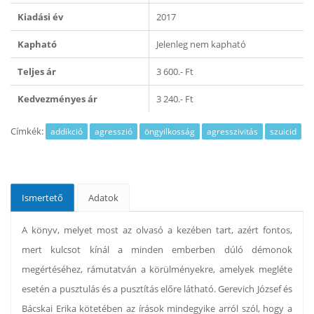
Kiadási év
2017
Kapható
Jelenleg nem kapható
Teljes ár
3 600.- Ft
Kedvezményes ár
3 240.- Ft
Címkék:
addikció
agresszió
öngyilkosság
agresszivitás
szuicid
Ismertető
Adatok
A könyv, melyet most az olvasó a kezében tart, azért fontos,
mert kulcsot kínál a minden emberben dúló démonok
megértéséhez, rámutatván a körülményekre, amelyek megléte
esetén a pusztulás és a pusztítás előre látható. Gerevich József és
Bácskai Erika kötetében az írások mindegyike arról szól, hogy a