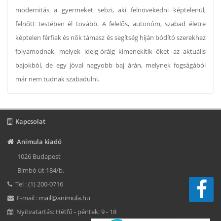
modernitás a gyermeket sebzi, aki felnövekedni képtelenül,
felnőtt testében él tovább. A felelős, autonóm, szabad életre
képtelen férfiak és nők támasz és segítség híján bódító szerekhez
folyamodnak, melyek ideig-óráig kimenekítik őket az aktuális
bajokból, de egy jóval nagyobb baj árán, melynek fogságából
már nem tudnak szabadulni.
Kapcsolat
Animula kiadó
1026 Budapest
Bimbó út 184/b.
Tel : (1) 200-0716
E-mail :
mail@animula.hu
Nyitvatartás: Hétfő - péntek: 9 - 18