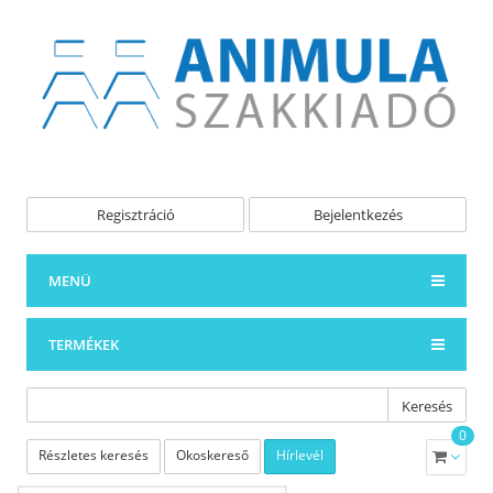
Regisztráció
Bejelentkezés
MENÜ
TERMÉKEK
Keresés
0
Részletes keresés
Okoskereső
Hírlevél