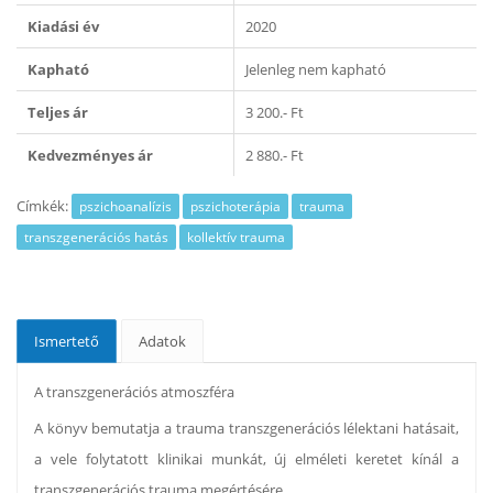
Kiadási év
2020
Kapható
Jelenleg nem kapható
Teljes ár
3 200.- Ft
Kedvezményes ár
2 880.- Ft
Címkék:
pszichoanalízis
pszichoterápia
trauma
transzgenerációs hatás
kollektív trauma
Ismertető
Adatok
A transzgenerációs atmoszféra
A könyv bemutatja a trauma transzgenerációs lélektani hatásait,
a vele folytatott klinikai munkát, új elméleti keretet kínál a
transzgenerációs trauma megértésére.