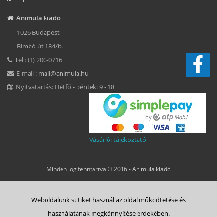
Animula kiadó
1026 Budapest
Bimbó út 184/b.
Tel : (1) 200-0716
E-mail :
mail@animula.hu
Nyitvatartás: Hétfő - péntek: 9 - 18
Vásárlói tájékoztató
Minden jog fenntartva © 2016 -
Animula kiadó
Süti beállítások
Weboldalunk sütiket használ az oldal működtetése és
ÁSZF
Adatkezelési tájékoztató
Süti tájékoztató
Szerzői jog
használatának megkönnyítése érdekében.