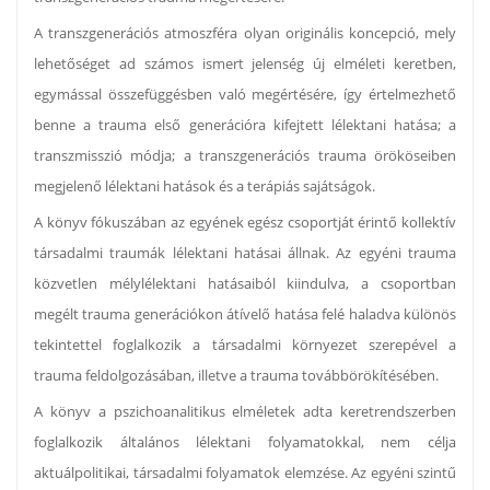
A transzgenerációs atmoszféra olyan originális koncepció, mely
lehetőséget ad számos ismert jelenség új elméleti keretben,
egymással összefüggésben való megértésére, így értelmezhető
benne a trauma első generációra kifejtett lélektani hatása; a
transzmisszió módja; a transzgenerációs trauma örököseiben
megjelenő lélektani hatások és a terápiás sajátságok.
A könyv fókuszában az egyének egész csoportját érintő kollektív
társadalmi traumák lélektani hatásai állnak. Az egyéni trauma
közvetlen mélylélektani hatásaiból kiindulva, a csoportban
megélt trauma generációkon átívelő hatása felé haladva különös
tekintettel foglalkozik a társadalmi környezet szerepével a
trauma feldolgozásában, illetve a trauma továbbörökítésében.
A könyv a pszichoanalitikus elméletek adta keretrendszerben
foglalkozik általános lélektani folyamatokkal, nem célja
aktuálpolitikai, társadalmi folyamatok elemzése. Az egyéni szintű