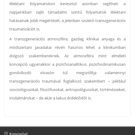
lélektani folyamatokon keresztül azonban segítheti a
napjainkban zajló társadalmi szintű folyamatok lélektani
hatásainak jobb megértését, a jelenben születő transzgenerációs
traumatizációt is.
A transzgenerációs atmoszféra, gazdag klinikai anyaga és a
módszertani javaslatai révén hasznos lehet a klinikumban
dolgozó szakembereknek. Az atmoszféra mint elméleti
koncepció ugyanakkor a pszichoanalitikus, pszichodinamikusan
gondolkodó olvasón túl megszólítja valamennyi
transzgenerációs traumával foglalkozó szakembert – például
szociológusokat, filozófusokat, antropológusokat, történészeket,
irodalmárokat – de akár a laikus érdeklődőt is.
Kapcsolat