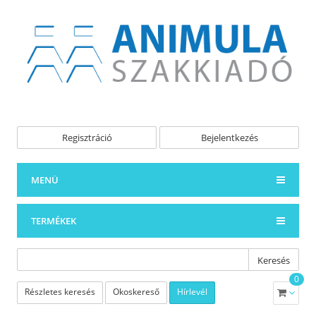
Regisztráció
Bejelentkezés
MENÜ
TERMÉKEK
Keresés
0
Részletes keresés
Okoskereső
Hírlevél