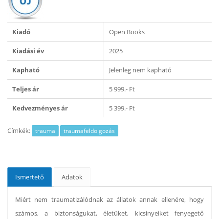
Kiadó
Open Books
Kiadási év
2025
Kapható
Jelenleg nem kapható
Teljes ár
5 999.- Ft
Kedvezményes ár
5 399.- Ft
Címkék:
trauma
traumafeldolgozás
Ismertető
Adatok
Miért nem traumatizálódnak az állatok annak ellenére, hogy
számos, a biztonságukat, életüket, kicsinyeiket fenyegető