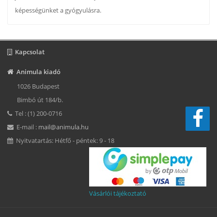
képességünket a gyógyulásra.
Kapcsolat
Animula kiadó
1026 Budapest
Bimbó út 184/b.
Tel : (1) 200-0716
E-mail :
mail@animula.hu
Nyitvatartás: Hétfő - péntek: 9 - 18
Vásárlói tájékoztató