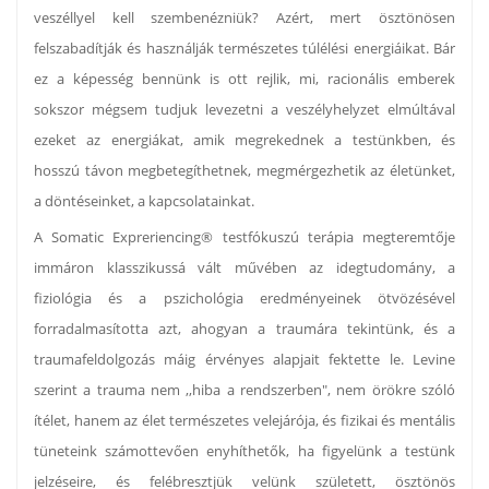
veszéllyel kell szembenézniük? Azért, mert ösztönösen
felszabadítják és használják természetes túlélési energiáikat. Bár
ez a képesség bennünk is ott rejlik, mi, racionális emberek
sokszor mégsem tudjuk levezetni a veszélyhelyzet elmúltával
ezeket az energiákat, amik megrekednek a testünkben, és
hosszú távon megbetegíthetnek, megmérgezhetik az életünket,
a döntéseinket, a kapcsolatainkat.
A Somatic Expreriencing® testfókuszú terápia megteremtője
immáron klasszikussá vált művében az idegtudomány, a
fiziológia és a pszichológia eredményeinek ötvözésével
forradalmasította azt, ahogyan a traumára tekintünk, és a
traumafeldolgozás máig érvényes alapjait fektette le. Levine
szerint a trauma nem ,,hiba a rendszerben", nem örökre szóló
ítélet, hanem az élet természetes velejárója, és fizikai és mentális
tüneteink számottevően enyhíthetők, ha figyelünk a testünk
jelzéseire, és felébresztjük velünk született, ösztönös