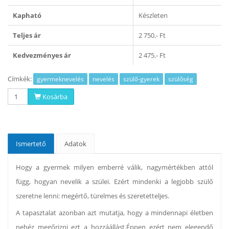
Kapható
Készleten
Teljes ár
2 750.- Ft
Kedvezményes ár
2 475.- Ft
Címkék:
gyermeknevelés
nevelés
szülő-gyerek
szülőség
Kosárba
Ismertető
Adatok
Hogy a gyermek milyen emberré válik, nagymértékben attól
függ, hogyan nevelik a szülei. Ezért mindenki a legjobb szülő
szeretne lenni: megértő, türelmes és szeretetteljes.
A tapasztalat azonban azt mutatja, hogy a mindennapi életben
nehéz megőrizni ezt a hozzáállást.Éppen ezért nem elegendő