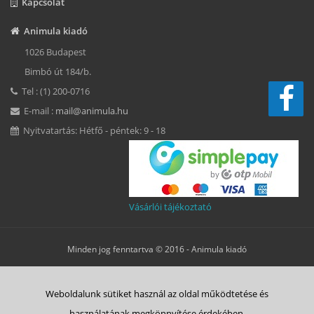
Kapcsolat
Animula kiadó
1026 Budapest
Bimbó út 184/b.
Tel : (1) 200-0716
E-mail :
mail@animula.hu
Nyitvatartás: Hétfő - péntek: 9 - 18
Vásárlói tájékoztató
Minden jog fenntartva © 2016 -
Animula kiadó
Süti beállítások
Weboldalunk sütiket használ az oldal működtetése és
ÁSZF
Adatkezelési tájékoztató
Süti tájékoztató
Szerzői jog
használatának megkönnyítése érdekében.