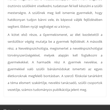
ösztönös szülőként viselkedni, tudatosan fel kell készülni a szülői
mesterségre. A szülőnek meg kell ismernie gyermekét, hogy
hatékonyan tudjon bánni vele, és képessé váljék fejlődésében
segíteni. Ebben nyújt segítséget ez a könyv.
A kötet első része, a Gyermekismeret, az élet kezdeteitől a
serdülőkor végéig mutatja be a gyermek fejlődését. A második
rész, a Neveléspszichológia, megismertet a neveléspszichológiai
törvényszerűségekkel, melyek alapján kell foglalkozni a
gyermekekkel. A harmadik rész A gyermek nevelése, a
gyermekkel való szülői bánásmódokat ismerteti az egyes
életkoroknak megfelelő bontásban. A szerző főiskolai tanárként
a téma elismert szakértője, nevelési tanácsadó, szülői csoportok
vezetője, számos tudományos publikációja jelent meg.