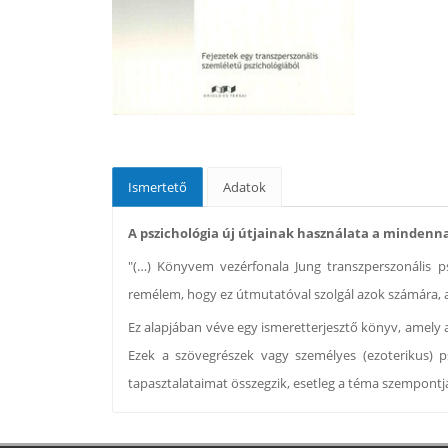
Ismertető
Adatok
A pszichológia új útjainak használata a minden
"(…) Könyvem vezérfonala Jung transzperszonális ps
remélem, hogy ez útmutatóval szolgál azok számára, ak
Ez alapjában véve egy ismeretterjesztő könyv, amely a
Ezek a szövegrészek vagy személyes (ezoterikus) ps
tapasztalataimat összegzik, esetleg a téma szempontjá