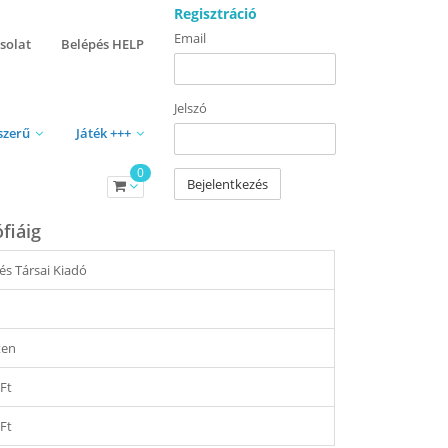
Regisztráció
Email
solat
Belépés HELP
Jelszó
szerű
Játék +++
0
Bejelentkezés
fiáig
 és Társai Kiadó
ten
 Ft
 Ft