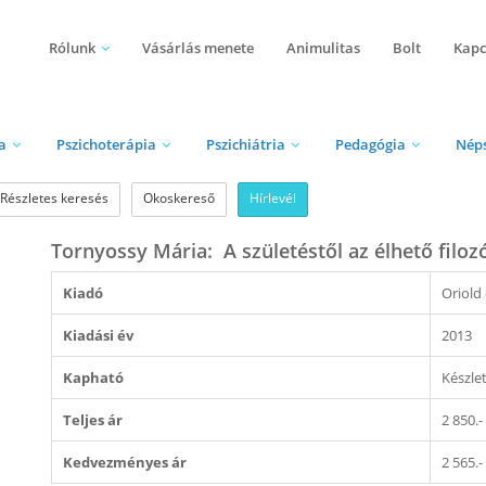
Rólunk
Vásárlás menete
Animulitas
Bolt
Kapc
a
Pszichoterápia
Pszichiátria
Pedagógia
Nép
Részletes keresés
Okoskereső
Hírlevél
Tornyossy Mária: A születéstől az élhető filozó
Kiadó
Oriold
Kiadási év
2013
Kapható
Készle
Teljes ár
2 850.-
Kedvezményes ár
2 565.-