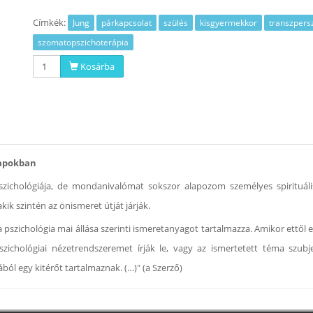
Címkék:
Jung
párkapcsolat
szülés
kisgyermekkor
transzpers
szomatopszichoterápia
Kosárba
napokban
zichológiája, de mondanivalómat sokszor alapozom személyes spirituális
ik szintén az önismeret útját járják.
 pszichológia mai állása szerinti ismeretanyagot tartalmazza. Amikor ettől 
zichológiai nézetrendszeremet írják le, vagy az ismertetett téma szubj
ból egy kitérőt tartalmaznak. (…)" (a Szerző)