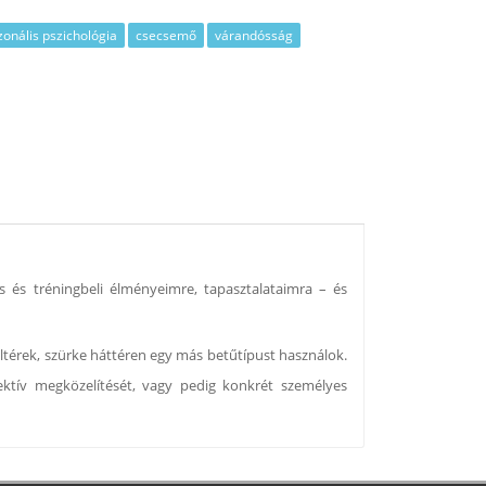
zonális pszichológia
csecsemő
várandósság
 és tréningbeli élményeimre, tapasztalataimra – és
eltérek, szürke háttéren egy más betűtípust használok.
ektív megközelítését, vagy pedig konkrét személyes