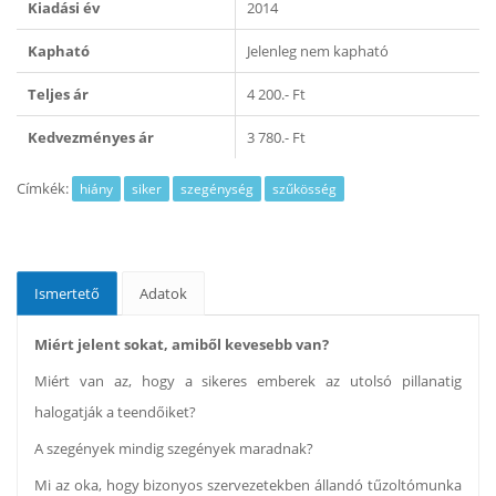
Kiadási év
2014
Kapható
Jelenleg nem kapható
Teljes ár
4 200.- Ft
Kedvezményes ár
3 780.- Ft
Címkék:
hiány
siker
szegénység
szűkösség
Ismertető
Adatok
Miért jelent sokat, amiből kevesebb van?
Miért van az, hogy a sikeres emberek az utolsó pillanatig
halogatják a teendőiket?
A szegények mindig szegények maradnak?
Mi az oka, hogy bizonyos szervezetekben állandó tűzoltómunka