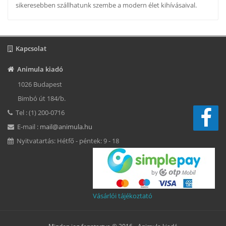
sikeresebben szállhatunk szembe a modern élet kihívásaival.
Kapcsolat
Animula kiadó
1026 Budapest
Bimbó út 184/b.
Tel : (1) 200-0716
E-mail :
mail@animula.hu
Nyitvatartás: Hétfő - péntek: 9 - 18
Vásárlói tájékoztató