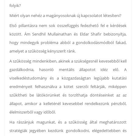
folyik?
Miért olyan nehéz a magányosoknak új kapcsolatot létesíteni?
Első pillantásra nem sok összefüggés fedezhető fel e kérdések
között. Ám Sendhil Mullainathan és Eldar Shafir bebizonyítja,
hogy mindegyik probléma abból a gondolkodásmódból fakad,
amelyet a szűkösség kényszerít ránk.
A szűkösség mindenkiben, akinek a szükségesnél kevesebből kell
gazdálkodnia, hasonló mentális állapotot idéz elő. A
viselkedéstudomány és a közgazdaságtan legújabb kutatási
eredményeit felhasználva a kötet szerzői feltárják, miképpen
szűkítheti be látókörünket és torzíthatja döntéseinket az az
állapot, amikor a kelleténél kevesebbel rendelkezünk pénzből,
élelmiszerből vagy időből.
Ha rászánjuk magunkat, és a szűkösség által meghatározott
stratégiák jegyében kezdünk gondolkodni, elégedettebben és