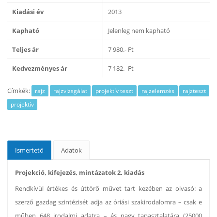
Kiadási év
2013
Kapható
Jelenleg nem kapható
Teljes ár
7 980.- Ft
Kedvezményes ár
7 182.- Ft
Címkék:
rajz
rajzvizsgálat
projektív teszt
rajzelemzés
rajzteszt
projektív
Ismertető
Adatok
Projekció, kifejezés, mintázatok 2. kiadás
Rendkívül értékes és úttörő művet tart kezében az olvasó: a
szerző gazdag szintézisét adja az óriási szakirodalomra – csak e
műben 648 irodalmi adatra – és nagy tapasztalatára (25000