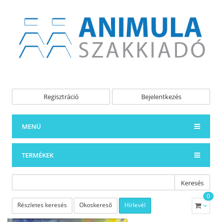
Regisztráció
Bejelentkezés
MENÜ
TERMÉKEK
Keresés
0
Részletes keresés
Okoskereső
Hírlevél