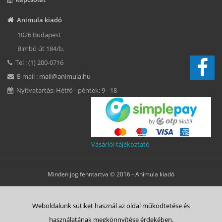
Animula kiadó
1026 Budapest
Bimbó út 184/b.
Tel : (1) 200-0716
E-mail :
mail@animula.hu
Nyitvatartás: Hétfő - péntek: 9 - 18
Vásárlói tájékoztató
Minden jog fenntartva © 2016 -
Animula kiadó
Süti beállítások
Weboldalunk sütiket használ az oldal működtetése és
ÁSZF
Adatkezelési tájékoztató
Süti tájékoztató
Szerzői jog
használatának megkönnyítése érdekében.