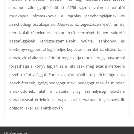
darabból álló gyűjtéséből itt 1256 rajzra), valamint oktatói
munkájára támaszkodva a rajzolás pszichológiájának és
pszichodiagnosztikájának. Alapvető az „egész-szemlélet”, amely
nem izolált részelemek lexikonszerű elemzését, hanem sokrétű
összefüggések rendszerszemléletét nyújtja. Tankönyv és
kézikönyv egyben: átfogó, teljes képet ad a területről, elsősorban
annak, aki el akarja sajátítani, meg akarja tanulni. Nagy haszonnal
forgathatja a könyv lapjait az is, aki csak meg akar ismerkedni
ezzel a képi világgal. Ennek alapján ajánlható pszichológusnak,
pszichiáternek, gyógypedagógusnak, pedagógusnak és minden
érdeklődőnek, akit a vizuális világ személyiség lélektani
vonatkozásai érdekelnek, vagy azzal behatóan foglalkozni, ill.
dolgozni akar. Dr. Hárdi István
Kapcsolat