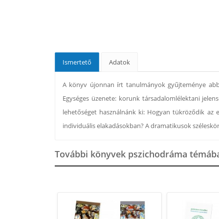
Ismertető
Adatok
A könyv újonnan írt tanulmányok gyűjteménye abbó
Egységes üzenete: korunk társadalomlélektani jelen
lehetőséget használnánk ki: Hogyan tükröződik az e
individuális elakadásokban? A dramatikusok széleskör
További könyvek pszichodráma témáb