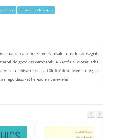
rsadalom
társadalomlélektan
szichodráma módszerének alkalmazási lehetőségeit.
zerrel dolgozó szakemberek. A kettős tükrözés adta
, milyen kihívásoknak a tükröződése jelenik meg az
yéni megoldásukat kereső emberek elé?