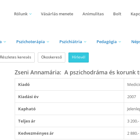
Rólunk
Vásárlás menete
Animulitas
Bolt
Kapc
a
Pszichoterápia
Pszichiátria
Pedagógia
Nép
Részletes keresés
Okoskereső
Hírlevél
Zseni Annamária: A pszichodráma és korunk 
Kiadó
Medici
Kiadási év
2007
Kapható
Jelenl
Teljes ár
3 200.-
Kedvezményes ár
2 880.-