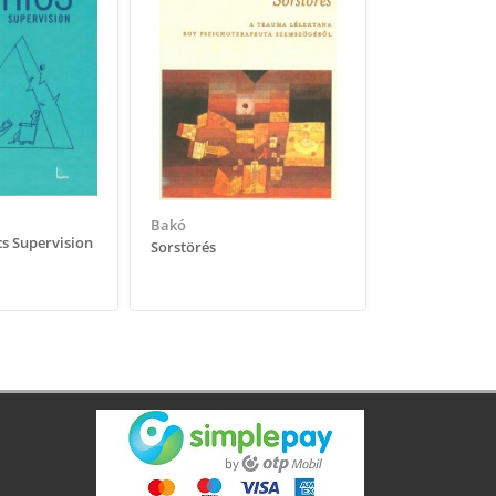
Barcy
A csoportok 
és a személ...
Bakó
s Supervision
Sorstörés