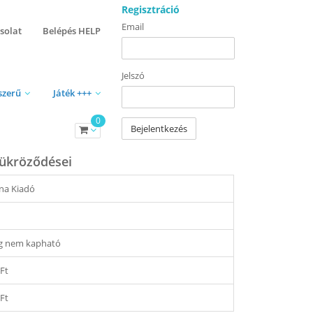
Regisztráció
Email
solat
Belépés HELP
Jelszó
szerű
Játék +++
0
Bejelentkezés
tükröződései
na Kiadó
eg nem kapható
 Ft
 Ft