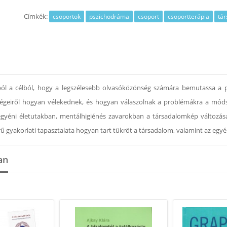
Címkék:
csoportok
pszichodráma
csoport
csoportterápia
tá
l a célból, hogy a legszélesebb olvasóközönség számára bemutassa a p
ségeiről hogyan vélekednek, és hogyan válaszolnak a problémákra a móds
gyéni életutakban, mentálhigiénés zavarokban a társadalomkép változása
ű gyakorlati tapasztalata hogyan tart tükröt a társadalom, valamint az eg
an