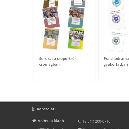
Sorozat a csoportról
Pszichodráma
csomagban
gyakorlatban s
Kapcsolat
Animula kiadó
Tel : (1) 200-0716