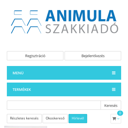
Regisztráció
Bejelentkezés
MENÜ
TERMÉKEK
Keresés
0
Részletes keresés
Okoskereső
Hírlevél