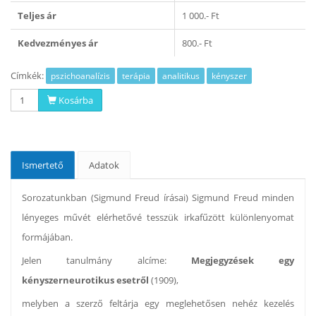
Teljes ár
1 000.- Ft
Kedvezményes ár
800.- Ft
Címkék:
pszichoanalízis
terápia
analitikus
kényszer
Kosárba
Ismertető
Adatok
Sorozatunkban (Sigmund Freud írásai) Sigmund Freud minden
lényeges művét elérhetővé tesszük irkafűzött különlenyomat
formájában.
Jelen tanulmány alcíme:
Megjegyzések egy
kényszerneurotikus esetről
(1909),
melyben a szerző feltárja egy meglehetősen nehéz kezelés