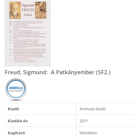
Freud, Sigmund: A Patkányember (SF2.)
Kiadó
Animula Kiadó
Kiadási év
2011
Kapható
Készleten