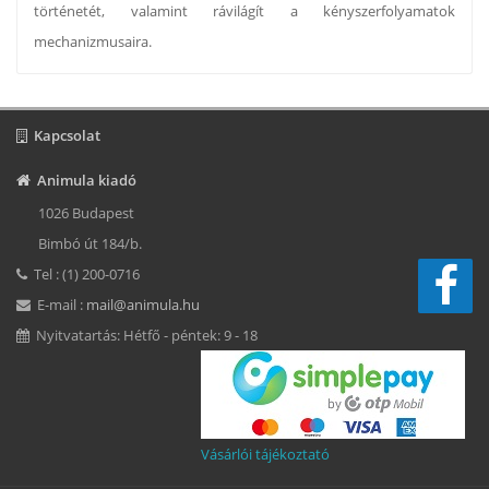
történetét, valamint rávilágít a kényszerfolyamatok
mechanizmusaira.
Kapcsolat
Animula kiadó
1026 Budapest
Bimbó út 184/b.
Tel : (1) 200-0716
E-mail :
mail@animula.hu
Nyitvatartás: Hétfő - péntek: 9 - 18
Vásárlói tájékoztató