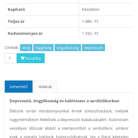
Kapható
Készleten
Teljes ár
1 480.- Ft
Kedvezményes ár
1 332.- Ft
Címkék:
drog
függőség
öngyilkosság
depresszió
Kosárba
Ismertető
Adatok
Depresszió, öngyilkosság és kábítószer a serdülőkorban
Életünk során mindannyiunkat érnek stresszhatások, melyek
nagymértékben felelősek a depresszió kialakulásáért. Különösen
veszélyes időszak ebből a szempontból a serdülőkor, amikor
ezek a negatív hatások halmozódhatnak. Ha a fiatal képtelen