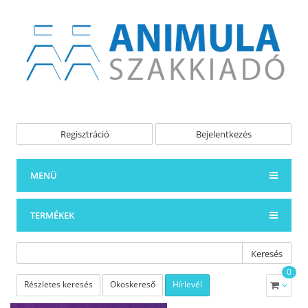
Regisztráció
Bejelentkezés
MENÜ
TERMÉKEK
Keresés
0
Részletes keresés
Okoskereső
Hírlevél