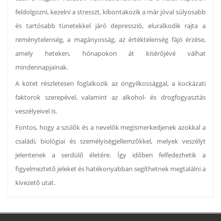
feldolgozni, kezelni a stresszt, kibontakozik a már jóval súlyosabb
és tartósabb tünetekkel járó depresszió, eluralkodik rajta a
reménytelenség, a magányosság, az értéktelenség fájó érzése,
amely heteken, hónapokon át kísérőjévé válhat
mindennapjainak.
A kötet részletesen foglalkozik az öngyilkossággal, a kockázati
faktorok szerepével, valamint az alkohol- és drogfogyasztás
veszélyeivel is.
Fontos, hogy a szülők és a nevelők megismerkedjenek azokkal a
családi, biológiai és személyiségjellemzőkkel, melyek veszélyt
jelentenek a serdülő életére. Így időben felfedezhetik a
figyelmeztető jeleket és hatékonyabban segíthetnek megtalálni a
kivezető utat.