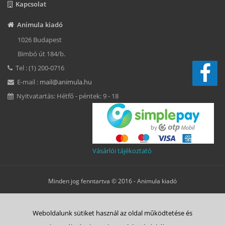
Kapcsolat
Animula kiadó
1026 Budapest
Bimbó út 184/b.
Tel : (1) 200-0716
E-mail :
mail@animula.hu
Nyitvatartás: Hétfő - péntek: 9 - 18
Vásárlói tájékoztató
Minden jog fenntartva © 2016 -
Animula kiadó
Süti beállítások
Weboldalunk sütiket használ az oldal működtetése és
ÁSZF
Adatkezelési tájékoztató
Süti tájékoztató
Szerzői jog