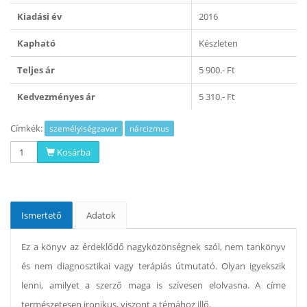
Kiadási év
2016
Kapható
Készleten
Teljes ár
5 900.- Ft
Kedvezményes ár
5 310.- Ft
Címkék:
személyiségzavar
nárcizmus
Kosárba
Ismertető
Adatok
Ez a könyv az érdeklődő nagyközönségnek szól, nem tankönyv
és nem diagnosztikai vagy terápiás útmutató. Olyan igyekszik
lenni, amilyet a szerző maga is szívesen elolvasna. A címe
természetesen ironikus, viszont a témához illő.