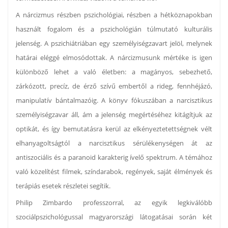
A nárcizmus részben pszichológiai, részben a hétköznapokban
használt fogalom és a pszichológián túlmutató kulturális
jelenség. A pszichiátriában egy személyiségzavart jelöl, melynek
határai eléggé elmosódottak. A nárcizmusunk mértéke is igen
különböző lehet a való életben: a magányos, sebezhető,
zárkózott, precíz, de érző szívű embertől a rideg, fennhéjázó,
manipulatív bántalmazóig. A könyv fókuszában a narcisztikus
személyiségzavar áll, ám a jelenség megértéséhez kitágítjuk az
optikát, és így bemutatásra kerül az elkényeztetettségnek vélt
elhanyagoltságtól a narcisztikus sérülékenységen át az
antiszociális és a paranoid karakterig ívelő spektrum. A témához
való közelítést filmek, színdarabok, regények, saját élmények és
terápiás esetek részletei segítik.
Philip Zimbardo professzorral, az egyik legkiválóbb
szociálpszichológussal magyarországi látogatásai során két