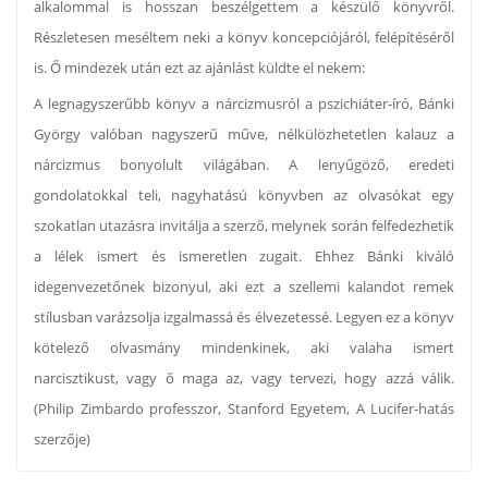
alkalommal is hosszan beszélgettem a készülő könyvről.
Részletesen meséltem neki a könyv koncepciójáról, felépítéséről
is. Ő mindezek után ezt az ajánlást küldte el nekem:
A legnagyszerűbb könyv a nárcizmusról a pszichiáter-író, Bánki
György valóban nagyszerű műve, nélkülözhetetlen kalauz a
nárcizmus bonyolult világában. A lenyűgöző, eredeti
gondolatokkal teli, nagyhatású könyvben az olvasókat egy
szokatlan utazásra invitálja a szerző, melynek során felfedezhetik
a lélek ismert és ismeretlen zugait. Ehhez Bánki kiváló
idegenvezetőnek bizonyul, aki ezt a szellemi kalandot remek
stílusban varázsolja izgalmassá és élvezetessé. Legyen ez a könyv
kötelező olvasmány mindenkinek, aki valaha ismert
narcisztikust, vagy ő maga az, vagy tervezi, hogy azzá válik.
(Philip Zimbardo professzor, Stanford Egyetem, A Lucifer-hatás
szerzője)