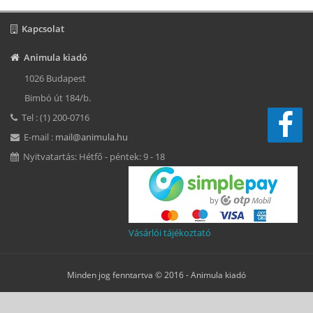
Kapcsolat
Animula kiadó
1026 Budapest
Bimbó út 184/b.
Tel : (1) 200-0716
E-mail :
mail@animula.hu
Nyitvatartás: Hétfő - péntek: 9 - 18
Vásárlói tájékoztató
Minden jog fenntartva © 2016 -
Animula kiadó
Süti beállítások