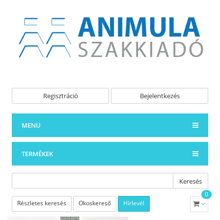
Regisztráció
Bejelentkezés
MENÜ
TERMÉKEK
Keresés
0
Részletes keresés
Okoskereső
Hírlevél