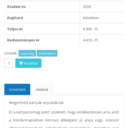
Kiadási év
2026
Kapható
Készleten
Teljes ár
4 900.- Ft
Kedvezményes ár
4 410.- Ft
Címkék:
anyaság
önbizalom
Kosárba
Ismertető
Adatok
Megerősítő kártyák anyukáknak
Ez a kártyacsomag azért született, hogy emlékeztessen arra, amit
a mindennapokban könnyű elfelejteni: jó anya vagy. Sokszor