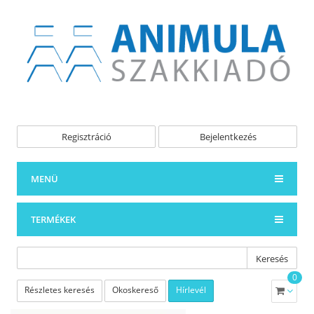
Regisztráció
Bejelentkezés
MENÜ
TERMÉKEK
Keresés
0
Részletes keresés
Okoskereső
Hírlevél