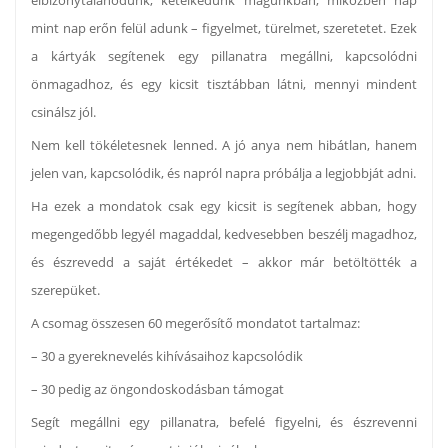
elbizonytalanodunk, kételkedünk magunkban, miközben nap
mint nap erőn felül adunk – figyelmet, türelmet, szeretetet. Ezek
a kártyák segítenek egy pillanatra megállni, kapcsolódni
önmagadhoz, és egy kicsit tisztábban látni, mennyi mindent
csinálsz jól.
Nem kell tökéletesnek lenned. A jó anya nem hibátlan, hanem
jelen van, kapcsolódik, és napról napra próbálja a legjobbját adni.
Ha ezek a mondatok csak egy kicsit is segítenek abban, hogy
megengedőbb legyél magaddal, kedvesebben beszélj magadhoz,
és észrevedd a saját értékedet – akkor már betöltötték a
szerepüket.
A csomag összesen 60 megerősítő mondatot tartalmaz:
– 30 a gyereknevelés kihívásaihoz kapcsolódik
– 30 pedig az öngondoskodásban támogat
Segít megállni egy pillanatra, befelé figyelni, és észrevenni