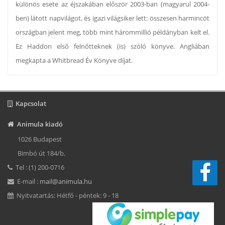
különös esete az éjszakában először 2003-ban (magyarul 2004-
ben) látott napvilágot, és igazi világsiker lett: összesen harmincöt
országban jelent meg, több mint hárommillió példányban kelt el.
Ez Haddon első felnőtteknek (is) szóló könyve. Angliában
megkapta a Whitbread Év Könyve díjat.
Kapcsolat
Animula kiadó
1026 Budapest
Bimbó út 184/b.
Tel : (1) 200-0716
E-mail :
mail@animula.hu
Nyitvatartás: Hétfő - péntek: 9 - 18