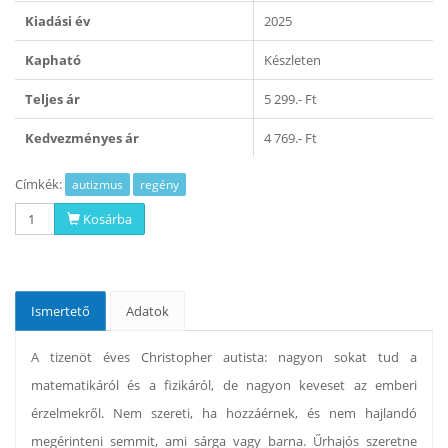
Kiadási év
2025
Kapható
Készleten
Teljes ár
5 299.- Ft
Kedvezményes ár
4 769.- Ft
Címkék:
autizmus
regény
Kosárba
Ismertető
Adatok
A tizenöt éves Christopher autista: nagyon sokat tud a
matematikáról és a fizikáról, de nagyon keveset az emberi
érzelmekről. Nem szereti, ha hozzáérnek, és nem hajlandó
megérinteni semmit, ami sárga vagy barna. Űrhajós szeretne