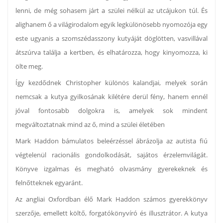
lenni, de még sohasem járt a szülei nélkül az utcájukon túl. És
alighanem ő a világirodalom egyik legkülönösebb nyomozója egy
este ugyanis a szomszédasszony kutyáját döglötten, vasvillával
átszúrva találja a kertben, és elhatározza, hogy kinyomozza, ki
ölte meg.
Így kezdődnek Christopher különös kalandjai, melyek során
nemcsak a kutya gyilkosának kilétére derül fény, hanem ennél
jóval fontosabb dolgokra is, amelyek sok mindent
megváltoztatnak mind az ő, mind a szülei életében
Mark Haddon bámulatos beleérzéssel ábrázolja az autista fiú
végtelenül racionális gondolkodását, sajátos érzelemvilágát.
Könyve izgalmas és megható olvasmány gyerekeknek és
felnőtteknek egyaránt.
Az angliai Oxfordban élő Mark Haddon számos gyerekkönyv
szerzője, emellett költő, forgatókönyvíró és illusztrátor. A kutya