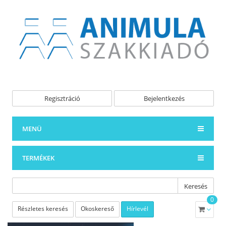
Regisztráció
Bejelentkezés
MENÜ
TERMÉKEK
Keresés
0
Részletes keresés
Okoskereső
Hírlevél