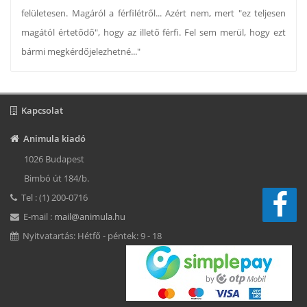
felületesen. Magáról a férfilétről... Azért nem, mert "ez teljesen
magától értetődő", hogy az illető férfi. Fel sem merül, hogy ezt
bármi megkérdőjelezhetné..."
Kapcsolat
Animula kiadó
1026 Budapest
Bimbó út 184/b.
Tel : (1) 200-0716
E-mail :
mail@animula.hu
Nyitvatartás: Hétfő - péntek: 9 - 18