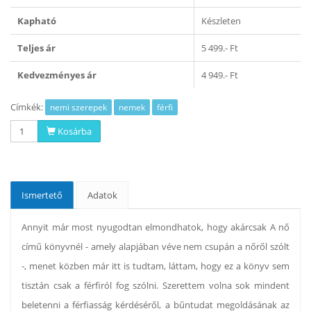
Kapható
Készleten
Teljes ár
5 499.- Ft
Kedvezményes ár
4 949.- Ft
Címkék:
nemi szerepek
nemek
férfi
Kosárba
Ismertető
Adatok
Annyit már most nyugodtan elmondhatok, hogy akárcsak A nő
című könyvnél - amely alapjában véve nem csupán a nőről szólt
-, menet közben már itt is tudtam, láttam, hogy ez a könyv sem
tisztán csak a férfiról fog szólni. Szerettem volna sok mindent
beletenni a férfiasság kérdéséről, a bűntudat megoldásának az