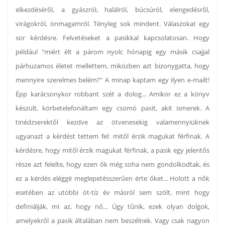
elkezdéséről, a gyászról, halálról, búcsúról, elengedésről,
virágokról, önmagamról. Tényleg sok mindent. Válaszokat egy
sor kérdésre. Felvetéseket a pasikkal kapcsolatosan. Hogy
például "miért élt a párom nyolc hónapig egy másik csajjal
párhuzamos életet mellettem, miközben azt bizonygatta, hogy
mennyire szerelmes belém?" A minap kaptam egy ilyen e-mailt!
Épp karácsonykor robbant szét a dolog... Amikor ez a könyv
készült, körbetelefonáltam egy csomó pasit, akit ismerek. A
tinédzserektől kezdve az ötvenesekig valamennyiüknek
ugyanazt a kérdést tettem fel: mitől érzik magukat férfinak. A
kérdésre, hogy mitől érzik magukat férfinak, a pasik egy jelentős
része azt felelte, hogy ezen ők még soha nem gondolkodtak, és
ez a kérdés eléggé meglepetésszerűen érte őket... Holott a nők
esetében az utóbbi öt-tíz év másról sem szólt, mint hogy
definiálják, mi az, hogy nő... Úgy tűnik, ezek olyan dolgok,
amelyekről a pasik általában nem beszélnek. Vagy csak nagyon