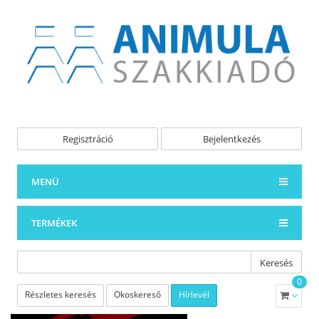
Regisztráció
Bejelentkezés
MENÜ
TERMÉKEK
Keresés
0
Részletes keresés
Okoskereső
Hírlevél