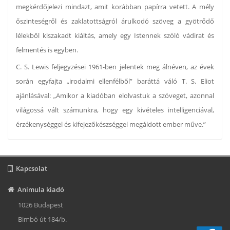
megkérdőjelezi mindazt, amit korábban papírra vetett. A mély
őszinteségről és zaklatottságról árulkodó szöveg a gyötrődő
lélekből kiszakadt kiáltás, amely egy Istennek szóló vádirat és
felmentés is egyben.
C. S. Lewis feljegyzései 1961-ben jelentek meg álnéven, az évek
során egyfajta „irodalmi ellenfélből” baráttá váló T. S. Eliot
ajánlásával: „Amikor a kiadóban elolvastuk a szöveget, azonnal
világossá vált számunkra, hogy egy kivételes intelligenciával,
érzékenységgel és kifejezőkészséggel megáldott ember műve.”
Kapcsolat
Animula kiadó
1026 Budapest
Bimbó út 184/b.