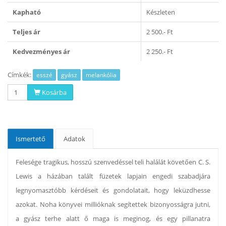
Kapható
Készleten
Teljes ár
2 500.- Ft
Kedvezményes ár
2 250.- Ft
Címkék:
esszé
gyász
melankólia
Kosárba
Ismertető
Adatok
Felesége tragikus, hosszú szenvedéssel teli halálát követően C. S.
Lewis a házában talált füzetek lapjain engedi szabadjára
legnyomasztóbb kérdéseit és gondolatait, hogy leküzdhesse
azokat. Noha könyvei millióknak segítettek bizonyosságra jutni,
a gyász terhe alatt ő maga is meginog, és egy pillanatra