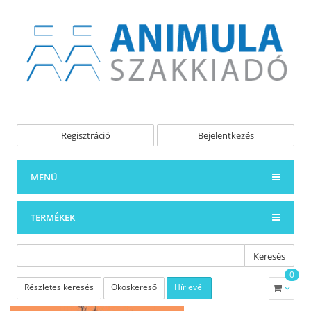
Regisztráció
Bejelentkezés
MENÜ
TERMÉKEK
Keresés
0
Részletes keresés
Okoskereső
Hírlevél