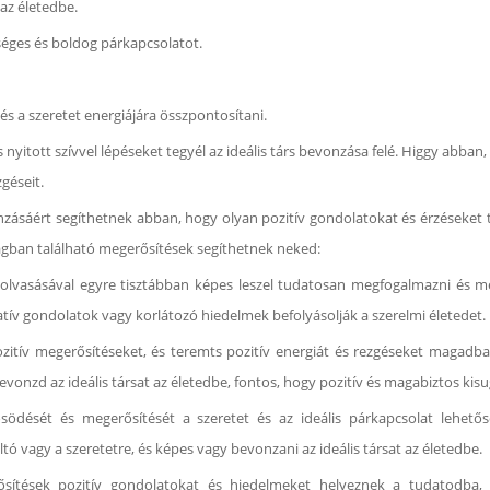
 az életedbe.
séges és boldog párkapcsolatot.
és a szeretet energiájára összpontosítani.
nyitott szívvel lépéseket tegyél az ideális társ bevonzása felé. Higgy abban,
géseit.
nzásáért segíthetnek abban, hogy olyan pozitív gondolatokat és érzéseket te
ban található megerősítések segíthetnek neked:
elolvasásával egyre tisztábban képes leszel tudatosan megfogalmazni és m
tív gondolatok vagy korlátozó hiedelmek befolyásolják a szerelmi életedet.
zitív megerősítéseket, és teremts pozitív energiát és rezgéseket magadba
nzd az ideális társat az életedbe, fontos, hogy pozitív és magabiztos kisug
ősödését és megerősítését a szeretet és az ideális párkapcsolat lehető
ó vagy a szeretetre, és képes vagy bevonzani az ideális társat az életedbe.
tések pozitív gondolatokat és hiedelmeket helyeznek a tudatodba, a