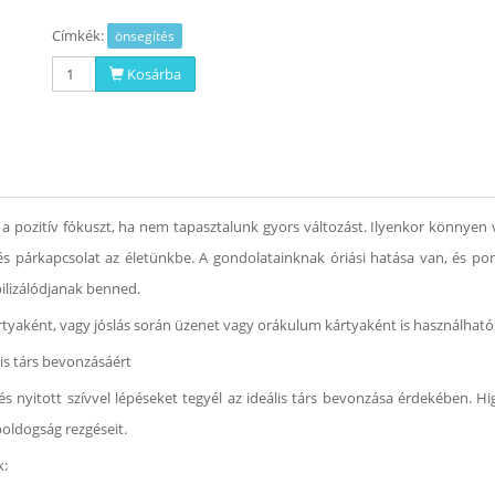
Címkék:
önsegítés
Kosárba
a pozitív fókuszt, ha nem tapasztalunk gyors változást. Ilyenkor könnye
s párkapcsolat az életünkbe. A gondolatainknak óriási hatása van, és p
ilizálódjanak benned.
tyaként, vagy jóslás során üzenet vagy orákulum kártyaként is használható
lis társ bevonzásáért
és nyitott szívvel lépéseket tegyél az ideális társ bevonzása érdekében. Hi
boldogság rezgéseit.
k: