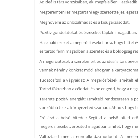
Az ideális társ vonzásában, aki megfelelően illeszkedik
Megteremteni és megtartani egy szeretetteljes, egész
Megnövelni az önbizalmadat és a kisugárzásodat.
Pozitív gondolatokat és érzéseket táplálni magadban, 
Használd ezeket a megerősítéseket arra, hogy hittel és 
és tartsd fenn magadban a szeretet és a boldogság rez
A megerősítések a szerelemért és az ideális társ bevo
vannak néhány konkrét mód, ahogyan a kártyacsomag
Tudatosítsd a vágyaidat: A megerősítések ismételt 
Tartsd fókuszban a célodat, és ne engedd, hogy a nega
Teremts pozitív energiát: Ismételd rendszeresen a po
vonzóbbá tesz a környezeted számára. Ahhoz, hogy bevo
Erősítsd a belső hitedet: Segítsd a belső hited er
megerősítéseket, erősíted magadban a hitet, hogy mélt
Változtasd meg a gondolkodásmódodat: A megerősí