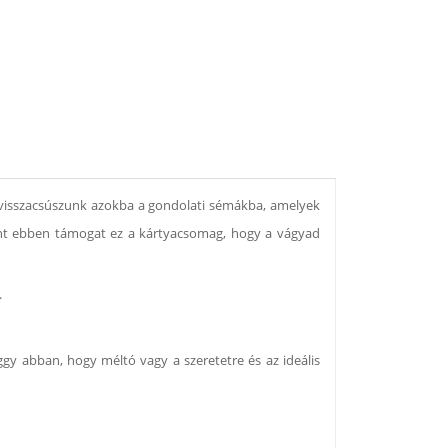
n visszacsúszunk azokba a gondolati sémákba, amelyek
ont ebben támogat ez a kártyacsomag, hogy a vágyad
.
ggy abban, hogy méltó vagy a szeretetre és az ideális