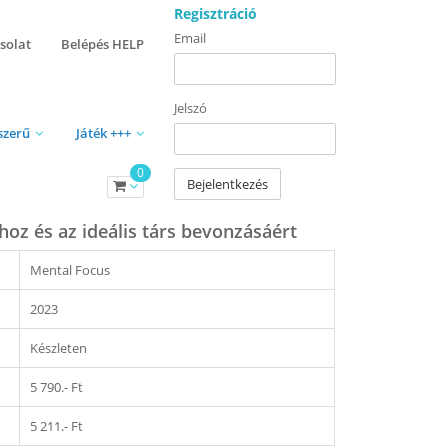
Regisztráció
Email
solat
Belépés HELP
Jelszó
szerű
Játék +++
0
Bejelentkezés
hoz és az ideális társ bevonzásáért
Mental Focus
2023
Készleten
5 790.- Ft
5 211.- Ft