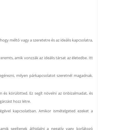
 hogy méltó vagy a szeretetre és az ideális kapcsolatra,
remts, amik vonzzák az ideális társat az életedbe. Itt
egérezni, milyen párkapcsolatot szeretnél magadnak.
n és körülötted. Ez segít növelni az önbizalmadat, és
árzást hozz létre.
ségével kapcsolatban. Amikor ismételgeted ezeket a
mik segítenek áthidalni a negatív vagy korlátozó