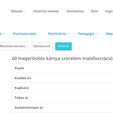
Rólunk
Vásárlás menete
Animulitas
Bolt
Kapc
a
Pszichoterápia
Pszichiátria
Pedagógia
Nép
Részletes keresés
Okoskereső
Hírlevél
​60 megerősítés kártya szerelem manifesztáció
Kiadó
Kiadási év
Kapható
Teljes ár
Kedvezményes ár