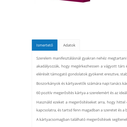
Ismertető
Adatok
Szerelem manifesztálásnál gyakran nehéz megtartani 
akadályozzák, hogy megérkezhessen a vágyott társ é
elérését támogató gondolatok gyökeret eresztve, stab
Boszorkányok és kártyavetők számára napi tanács kár
60 pozitív megerősítés kártya a szerelemért és az ideá
Használd ezeket a megerősítéseket arra, hogy hittel 
kapcsolatra, és tartsd fenn magadban a szeretet és a 
A kártyacsomagban található megerősítések segítene