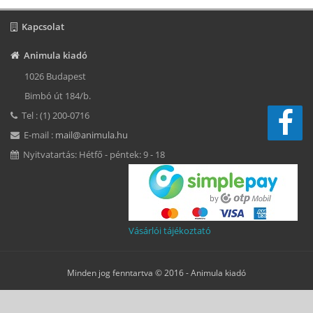
Kapcsolat
Animula kiadó
1026 Budapest
Bimbó út 184/b.
Tel : (1) 200-0716
E-mail :
mail@animula.hu
Nyitvatartás: Hétfő - péntek: 9 - 18
Vásárlói tájékoztató
Minden jog fenntartva © 2016 -
Animula kiadó
Süti beállítások