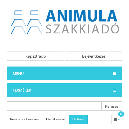
Regisztráció
Bejelentkezés
MENÜ
TERMÉKEK
Keresés
0
Részletes keresés
Okoskereső
Hírlevél