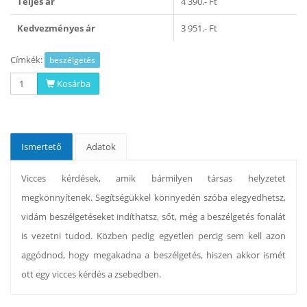
Teljes ár
4 390.- Ft
Kedvezményes ár
3 951.- Ft
Címkék:
beszélgetés
Kosárba
Ismertető
Adatok
Vicces kérdések, amik bármilyen társas helyzetet
megkönnyítenek. Segítségükkel könnyedén szóba elegyedhetsz,
vidám beszélgetéseket indíthatsz, sőt, még a beszélgetés fonalát
is vezetni tudod. Közben pedig egyetlen percig sem kell azon
aggódnod, hogy megakadna a beszélgetés, hiszen akkor ismét
ott egy vicces kérdés a zsebedben.