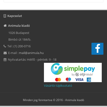
Kapcsolat
Animula kiadó
1026 Budapest
Bimbó út 184/b.
Tel : (1) 200-0716
E-mail :
mail@animula.hu
Nyitvatartás: Hétfő - péntek: 9 - 18
Vásárlói tájékoztató
Minden jog fenntartva © 2016 -
Animula kiadó