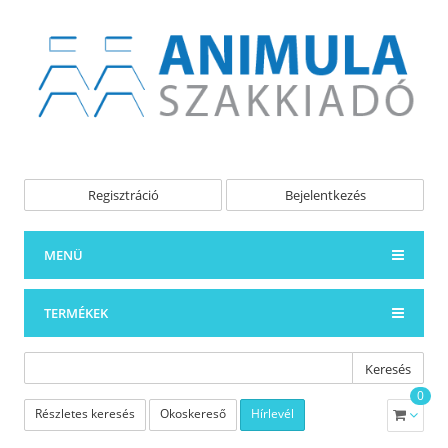
Regisztráció
Bejelentkezés
MENÜ
TERMÉKEK
Keresés
0
Részletes keresés
Okoskereső
Hírlevél