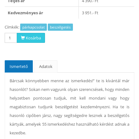
Teljes ár
4 390.- Ft
Kedvezményes ár
3 951.- Ft
Címkék:
párkapcsolat
beszélgetés
Kosárba
Ismertető
Adatok
Bárcsak könnyebben menne az ismerkedés!” te is kívántál már
hasonlót? Sokan nem vagyunk olyan szerencsések, hogy minden
helyzetben pontosan tudjuk, mit kell mondani vagy hogy
magabiztosan tudjunk beszélgetést kezdeményezni. Ha te is
hasonló cipőben jársz, nagy segítségedre lesznek a beszélgetős
kártyák, amelyek 55 ismerkedéshez használható kérdést adnak a
kezedbe.