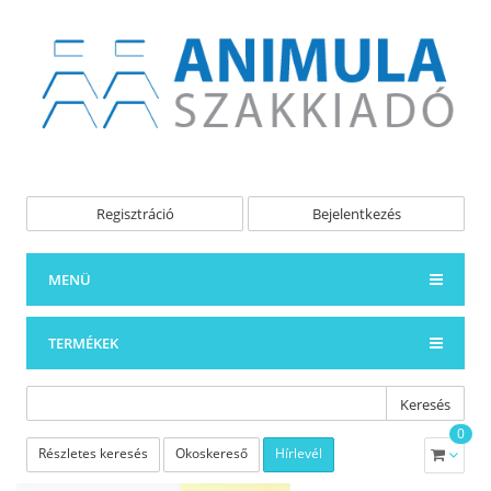
Regisztráció
Bejelentkezés
MENÜ
TERMÉKEK
Keresés
0
Részletes keresés
Okoskereső
Hírlevél