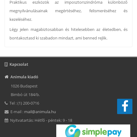
Praktikus eszközök az imposztorszindróma különböző
megnyilvánulásainak megértéséhez, felismeréséhez és
kezeléséhez.
Légy jelen magabiztosabban és hitelesebben az életedben, és
bontakoztasd ki szabadon mindazt, ami benned rejlik.
Kapcsolat
Animula kiadó
1026 Budapest
Bimbó út 184/b.
Tel : (1) 200-0716
E-mail :
mail@animula.hu
Nyitvatartás: Hétfő - péntek: 9 - 18