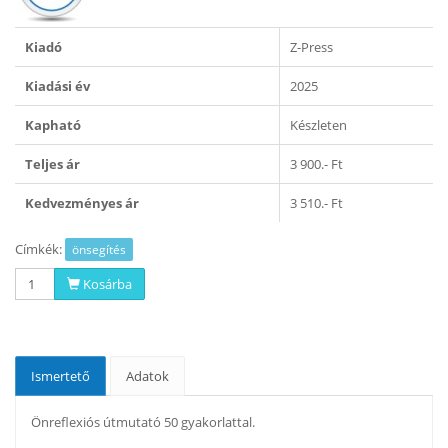
Kiadó
Z-Press
Kiadási év
2025
Kapható
Készleten
Teljes ár
3 900.- Ft
Kedvezményes ár
3 510.- Ft
Címkék:
önsegítés
Kosárba
Ismertető
Adatok
Önreflexiós útmutató 50 gyakorlattal.