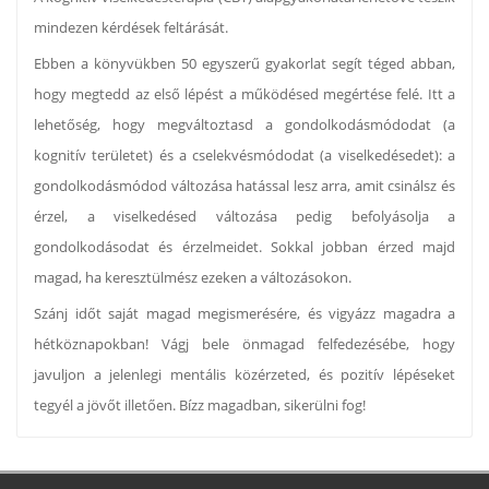
mindezen kérdések feltárását.
Ebben a könyvükben 50 egyszerű gyakorlat segít téged abban,
hogy megtedd az első lépést a működésed megértése felé. Itt a
lehetőség, hogy megváltoztasd a gondolkodásmódodat (a
kognitív területet) és a cselekvésmódodat (a viselkedésedet): a
gondolkodásmódod változása hatással lesz arra, amit csinálsz és
érzel, a viselkedésed változása pedig befolyásolja a
gondolkodásodat és érzelmeidet. Sokkal jobban érzed majd
magad, ha keresztülmész ezeken a változásokon.
Szánj időt saját magad megismerésére, és vigyázz magadra a
hétköznapokban! Vágj bele önmagad felfedezésébe, hogy
javuljon a jelenlegi mentális közérzeted, és pozitív lépéseket
tegyél a jövőt illetően. Bízz magadban, sikerülni fog!