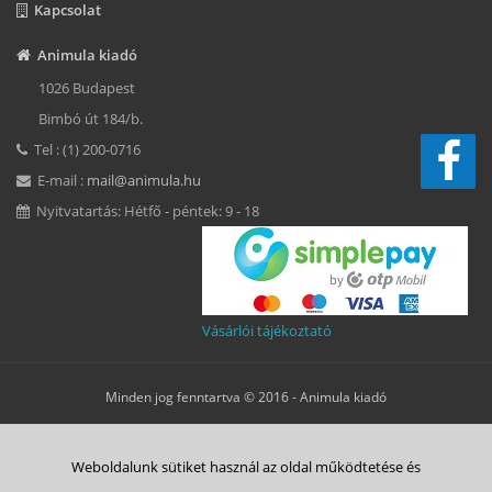
Kapcsolat
Animula kiadó
1026 Budapest
Bimbó út 184/b.
Tel : (1) 200-0716
E-mail :
mail@animula.hu
Nyitvatartás: Hétfő - péntek: 9 - 18
Vásárlói tájékoztató
Minden jog fenntartva © 2016 -
Animula kiadó
Süti beállítások
Weboldalunk sütiket használ az oldal működtetése és
ÁSZF
Adatkezelési tájékoztató
Süti tájékoztató
Szerzői jog