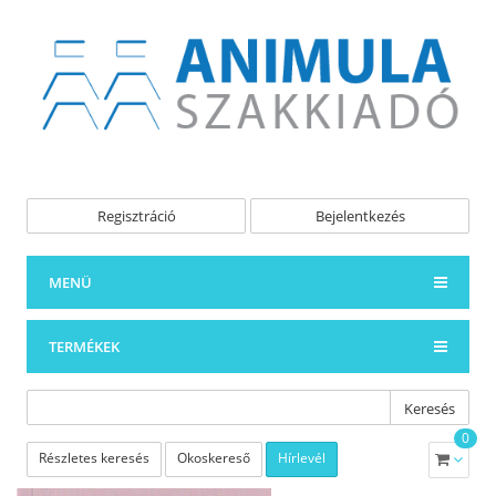
Regisztráció
Bejelentkezés
MENÜ
TERMÉKEK
Keresés
0
Részletes keresés
Okoskereső
Hírlevél