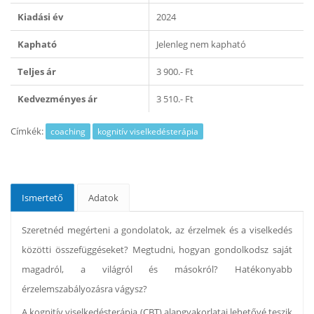
Kiadási év
2024
Kapható
Jelenleg nem kapható
Teljes ár
3 900.- Ft
Kedvezményes ár
3 510.- Ft
Címkék:
coaching
kognitív viselkedésterápia
Ismertető
Adatok
Szeretnéd megérteni a gondolatok, az érzelmek és a viselkedés
közötti összefüggéseket? Megtudni, hogyan gondolkodsz saját
magadról, a világról és másokról? Hatékonyabb
érzelemszabályozásra vágysz?
A kognitív viselkedésterápia (CBT) alapgyakorlatai lehetővé teszik