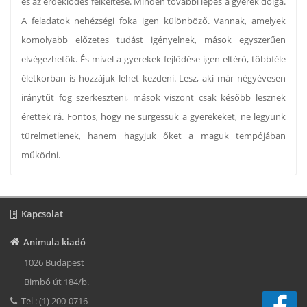
és az érdeklődés felkeltése. Minden további lépés a gyerek dolga.
A feladatok nehézségi foka igen különböző. Vannak, amelyek
komolyabb előzetes tudást igényelnek, mások egyszerűen
elvégezhetők. És mivel a gyerekek fejlődése igen eltérő, többféle
életkorban is hozzájuk lehet kezdeni. Lesz, aki már négyévesen
iránytűt fog szerkeszteni, mások viszont csak később lesznek
érettek rá. Fontos, hogy ne sürgessük a gyerekeket, ne legyünk
türelmetlenek, hanem hagyjuk őket a maguk tempójában
működni.
Kapcsolat
Animula kiadó
1026 Budapest
Bimbó út 184/b.
Tel : (1) 200-0716