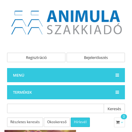
Regisztráció
Bejelentkezés
MENÜ
TERMÉKEK
Keresés
0
Részletes keresés
Okoskereső
Hírlevél