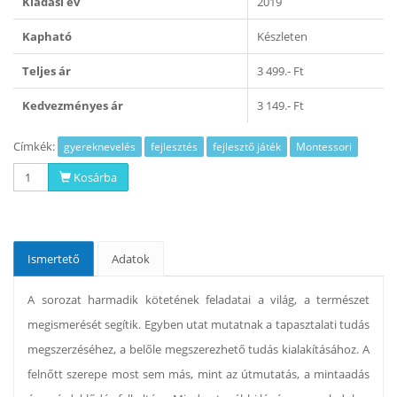
Kiadási év
2019
Kapható
Készleten
Teljes ár
3 499.- Ft
Kedvezményes ár
3 149.- Ft
Címkék:
gyereknevelés
fejlesztés
fejlesztő játék
Montessori
Kosárba
Ismertető
Adatok
A sorozat harmadik kötetének feladatai a világ, a természet
megismerését segítik. Egyben utat mutatnak a tapasztalati tudás
megszerzéséhez, a belőle megszerezhető tudás kialakításához. A
felnőtt szerepe most sem más, mint az útmutatás, a mintaadás