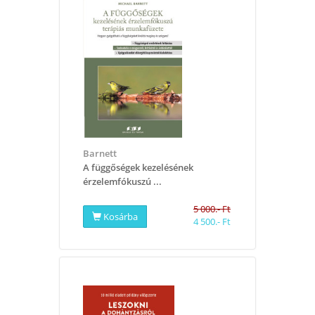
Barnett
A függőségek kezelésének
érzelemfókuszú ...
5 000.- Ft
Kosárba
4 500.- Ft