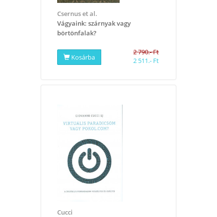
Csernus et al.
Vágyaink: szárnyak vagy
börtönfalak?
2 790.- Ft
Kosárba
2 511.- Ft
Cucci