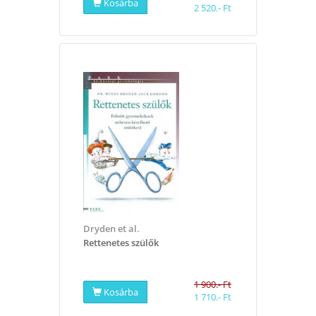
Kosárba
2 520.- Ft
Dryden et al.
Rettenetes szülők
1 900.- Ft
Kosárba
1 710.- Ft