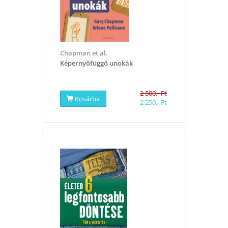
Chapman et al.
Képernyőfüggő unokák
2 500.- Ft
Kosárba
2 250.- Ft