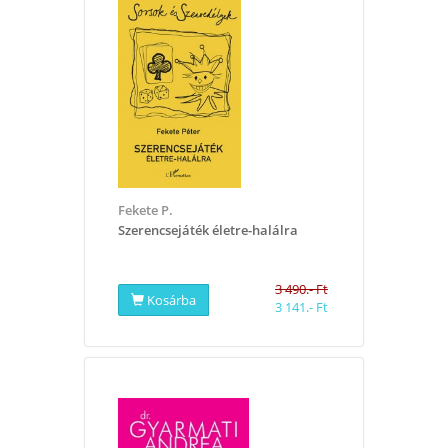
Fekete P.
Szerencsejáték életre-halálra
3 490.- Ft
Kosárba
3 141.- Ft