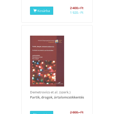
2 400.- Ft
Kosárba
1 920.- Ft
Demetrovics et al. (szerk.)
Partik, drogok, ártalomcsökkentés
2 800.- Ft