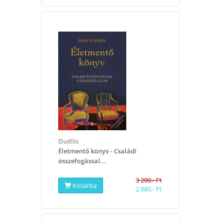
Dudits
​Életmentő könyv - Családi
összefogással...
3 200.- Ft
Kosárba
2 880.- Ft