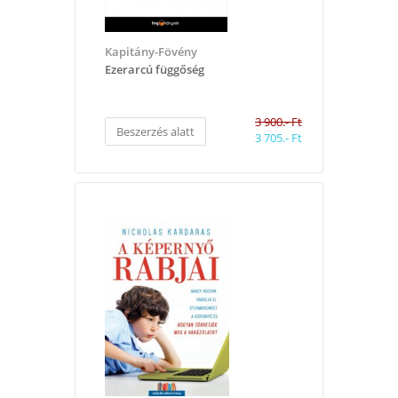
Kapitány-Fövény
​Ezerarcú függőség
3 900.- Ft
Beszerzés alatt
3 705.- Ft