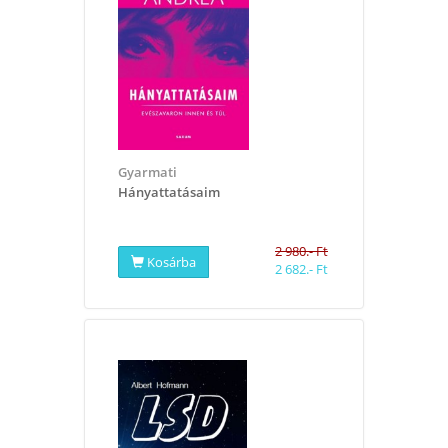
Gyarmati
Hányattatásaim
2 980.- Ft
Kosárba
2 682.- Ft