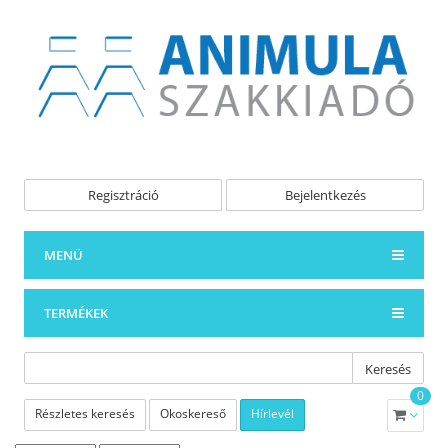
Regisztráció
Bejelentkezés
MENÜ
TERMÉKEK
Keresés
0
Részletes keresés
Okoskereső
Hírlevél