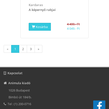
Kardaras
A képernyő rabjai
4 499.- Ft
Kosárba
4 049.- Ft
«
1
2
3
»
Kapcsolat
Animula kiadó
1026 Budapest
Bimbó út 184/b.
Tel : (1) 200-0716