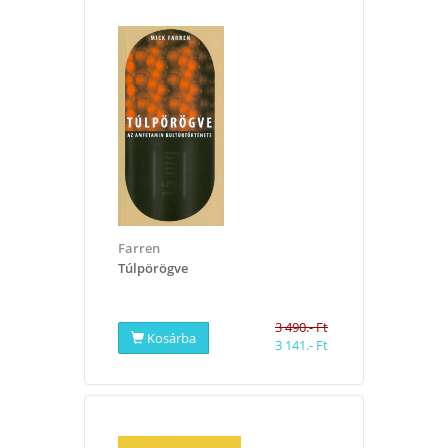
Farren
Túlpörögve
3 490.- Ft
Kosárba
3 141.- Ft