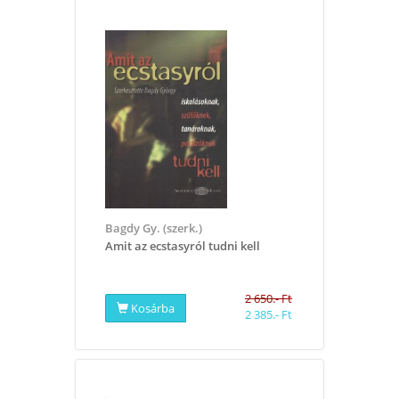
Bagdy Gy. (szerk.)
Amit az ecstasyról tudni kell
2 650.- Ft
Kosárba
2 385.- Ft