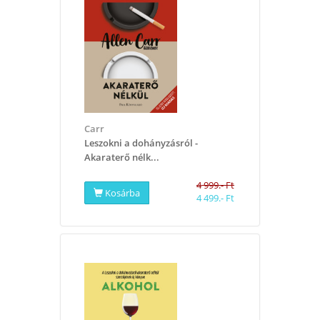
Carr
Leszokni a dohányzásról -
Akaraterő nélk...
4 999.- Ft
Kosárba
4 499.- Ft